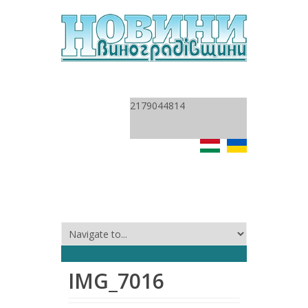
2179044814
IMG_7016