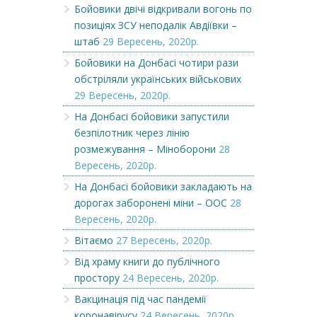
Бойовики двічі відкривали вогонь по
позиціях ЗСУ неподалік Авдіївки –
штаб
29 Вересень, 2020р.
Бойовики на Донбасі чотири рази
обстріляли українських військових
29 Вересень, 2020р.
На Донбасі бойовики запустили
безпілотник через лінію
розмежування – Міноборони
28
Вересень, 2020р.
На Донбасі бойовики закладають на
дорогах заборонені міни – ООС
28
Вересень, 2020р.
Вітаємо
27 Вересень, 2020р.
Від храму книги до публічного
простору
24 Вересень, 2020р.
Вакцинація під час пандемії
коронавірусу
24 Вересень, 2020р.