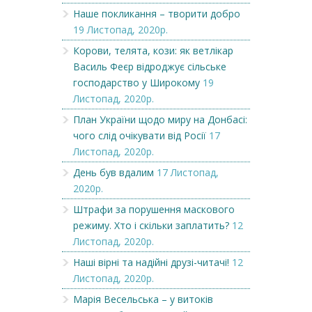
Наше покликання – творити добро
19 Листопад, 2020р.
Корови, телята, кози: як ветлікар
Василь Феєр відроджує сільське
господарство у Широкому
19
Листопад, 2020р.
План України щодо миру на Донбасі:
чого слід очікувати від Росії
17
Листопад, 2020р.
День був вдалим
17 Листопад,
2020р.
Штрафи за порушення маскового
режиму. Хто і скільки заплатить?
12
Листопад, 2020р.
Наші вірні та надійні друзі-читачі!
12
Листопад, 2020р.
Марія Весельська – у витоків