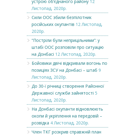
устрою об’єднаного району
12
Листопад, 2020р.
Сили ООС збили безпілотник
російських окупантів
12 Листопад,
2020р.
“Постріли були неприцільними”: у
штабі ООС розповіли про ситуацію
на Донбасі
12 Листопад, 2020р.
Бойовики двічі відкривали вогонь по
позиціях ЗСУ на Донбасі – штаб
9
Листопад, 2020р.
До 30-ї річниці створення Районної
Державної служби зайнятості
5
Листопад, 2020р.
На Донбасі окупанти відновлюють
окопи й укріплення на передовій –
розвідка
4 Листопад, 2020р.
Член ТКГ розкрив справжній план