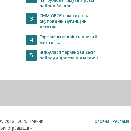
патрулюватимуть гірські
райони Закарп...
СММ ОБСЄ помітила на
3
окупованій Луганщині
десятки ...
Гортаючи сторінки книги її
4
життя…...
Відбулася термінова сесія
5
райради довезення медичн...
© 2016 - 2026 Новини
Головна
Реклама
Виноградівщини
Про нас
Контакти