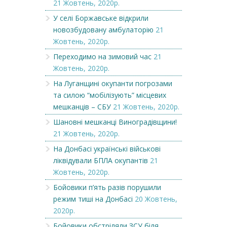
21 Жовтень, 2020р.
У селі Боржавське відкрили
новозбудовану амбулаторію
21
Жовтень, 2020р.
Переходимо на зимовий час
21
Жовтень, 2020р.
На Луганщині окупанти погрозами
та силою “мобілізують” місцевих
мешканців – СБУ
21 Жовтень, 2020р.
Шановні мешканці Виноградівщини!
21 Жовтень, 2020р.
На Донбасі українські військові
ліквідували БПЛА окупантів
21
Жовтень, 2020р.
Бойовики п’ять разів порушили
режим тиші на Донбасі
20 Жовтень,
2020р.
Бойовики обстріляли ЗСУ біля