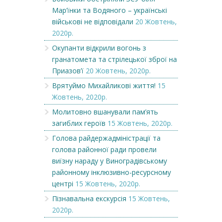
Мар’їнки та Водяного – українські
військові не відповідали
20 Жовтень,
2020р.
Окупанти відкрили вогонь з
гранатомета та стрілецької зброї на
Приазов’ї
20 Жовтень, 2020р.
Врятуймо Михайликові життя!
15
Жовтень, 2020р.
Молитовно вшанували пам’ять
загиблих героїв
15 Жовтень, 2020р.
Голова райдержадміністрації та
голова районної ради провели
виїзну нараду у Виноградівському
районному інклюзивно-ресурсному
центрі
15 Жовтень, 2020р.
Пізнавальна екскурсія
15 Жовтень,
2020р.