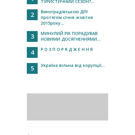
ТУРИСТИЧНИЙ СЕЗОН?...
Виноградівською ДПІ
2
протягом січня-жовтня
2015року...
МИНУЛИЙ РІК ПОРАДУВАВ
3
НОВИМИ ДОСЯГНЕННЯМИ...
Р О З П О Р Я Д Ж Е Н Н Я
4
Україна вільна від корупції...
5