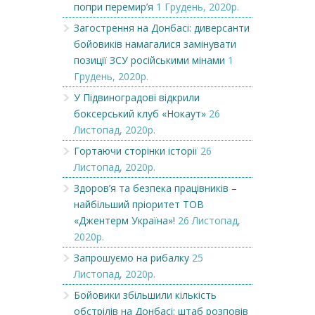
попри перемир’я
1 Грудень, 2020р.
Загострення на Донбасі: диверсанти
бойовиків намагалися замінувати
позиції ЗСУ російськими мінами
1
Грудень, 2020р.
У Підвиноградові відкрили
боксерський клуб «Нокаут»
26
Листопад, 2020р.
Гортаючи сторінки історії
26
Листопад, 2020р.
Здоров’я та безпека працівників –
найбільший пріоритет ТОВ
«Джентерм Україна»!
26 Листопад,
2020р.
Запрошуємо на рибалку
25
Листопад, 2020р.
Бойовики збільшили кількість
обстрілів на Донбасі: штаб розповів