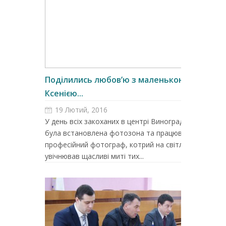
Поділились любов’ю з маленькою
Ксенією...
19 Лютий, 2016
У день всіх закоханих в центрі Виноградова
була встановлена фотозона та працював
професійний фотограф, котрий на світлинах
увічнював щасливі миті тих...