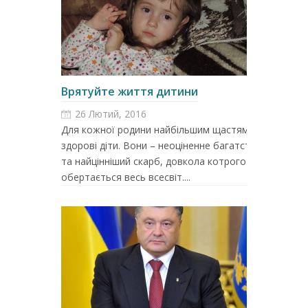
Врятуйте життя дитини
26 Лютий, 2016
Для кожної родини найбільшим щастям є
здорові діти. Вони – неоціненне багатство
та найцінніший скарб, довкола котрого
обертається весь всесвіт....