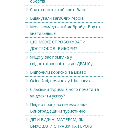
обертів
Свято врожаю «Сюреті бал»
Вшанували загиблих героїв
Моя громада – мій добробут.Варто
знати більше
ЩО МОЖЕ СПРОВОКУВАТИ
ДОСТРОКОВІ ВИБОРИ?
Якщо у вас помилка у
свідоцтві,зверніться до ДРАЦСу
Відпочили корисно та цікаво
Осінній відпочинок у Шаланках
Сільський туризм: з чого почати та
як досягти успіху?
Плідно працюватимемо задля
Виноградівщини туристичної
ДІТИ ВДЯЧНІ МАТЕРЯМ, ЯКІ
ВИХОВАЛИ СПРАВЖНІХ ГЕРОЇВ