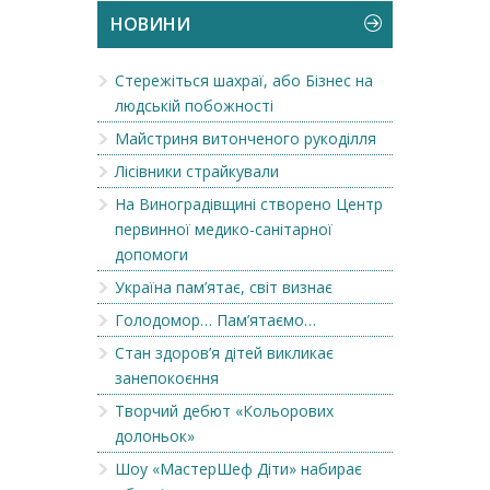
НОВИНИ
Стережіться шахраї, або Бізнес на
людській побожності
Майстриня витонченого рукоділля
Лісівники страйкували
На Виноградівщині створено Центр
первинної медико-санітарної
допомоги
Україна пам’ятає, світ визнає
Голодомор… Пам’ятаємо…
Стан здоров’я дітей викликає
занепокоєння
Творчий дебют «Кольорових
долоньок»
Шоу «МастерШеф Діти» набирає