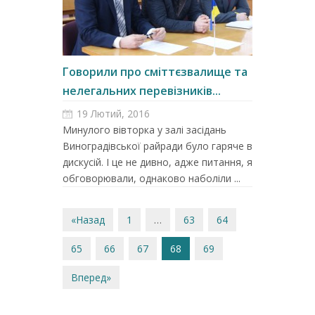
Говорили про сміттєзвалище та
нелегальних перевізників...
19 Лютий, 2016
Минулого вівторка у залі засідань
Виноградівської райради було гаряче від
дискусій. І це не дивно, адже питання, які
обговорювали, однаково наболіли ...
«Назад
1
…
63
64
65
66
67
68
69
Вперед»