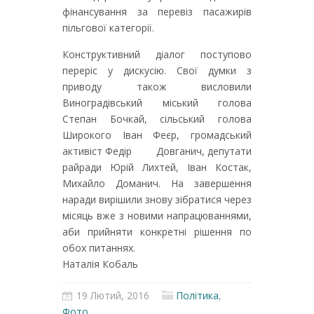
фінансування за перевіз пасажирів
пільгової категорії.
Конструктивний діалог поступово
переріс у дискусію. Свої думки з
приводу також висловили
Виноградівський міський голова
Степан Бочкай, сільський голова
Широкого Іван Феєр, громадський
активіст Федір Довганич, депутати
райради Юрій Лихтей, Іван Костак,
Михайло Доманич. На завершення
наради вирішили знову зібратися через
місяць вже з новими напрацюваннями,
аби прийняти конкретні рішення по
обох питаннях.
Наталія Кобаль
19 Лютий, 2016
Політика
,
Фото