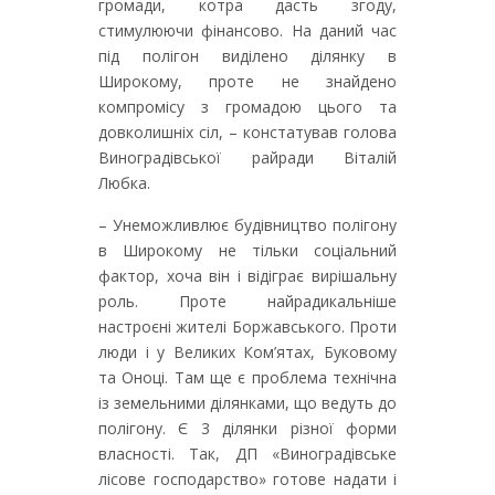
громади, котра дасть згоду,
стимулюючи фінансово. На даний час
під полігон виділено ділянку в
Широкому, проте не знайдено
компромісу з громадою цього та
довколишніх сіл, – констатував голова
Виноградівської райради Віталій
Любка.
– Унеможливлює будівництво полігону
в Широкому не тільки соціальний
фактор, хоча він і відіграє вирішальну
роль. Проте найрадикальніше
настроєні жителі Боржавського. Проти
люди і у Великих Ком’ятах, Буковому
та Оноці. Там ще є проблема технічна
із земельними ділянками, що ведуть до
полігону. Є 3 ділянки різної форми
власності. Так, ДП «Виноградівське
лісове господарство» готове надати і