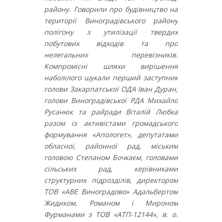
району. Говорили про будівництво на
території Виноградівського району
полігону з утилізації твердих
побутових відходів та про
нелегальних перевізників.
Компромісні шляхи вирішення
наболілого шукали перший заступник
голови Закарпатської ОДА Іван Дуран,
голови Виноградівської РДА Михайло
Русанюк та райради Віталій Любка
разом із активістами громадського
формування «Апологет», депутатами
обласної, районної рад, міським
головою Степаном Бочкаєм, головами
сільських рад, керівниками
структурних підрозділів, директором
ТОВ «АВЕ Виноградово» Адальбертом
Жидиком, Романом і Мироном
Фурманами з ТОВ «АТП-12144», в. о.