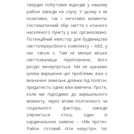
твердих побутових відходів у нашому
районі завжди на слуху. У цьому є як
позитивні, так і негативні моменти.
Систематичний збір сміття з кожного
населеного пункту у нас організовано.
Потенційний інвестор для будівництва
сміттєпереробного комплексу – АВЕ, у
нас також є. Тим не менше міське
сміттєзвалище переповнене, його
ресурс вичерпується. Ми не шукаємо
шляхи вирішення цієї проблеми, вже є
визначені земельні ділянки під полігон,
придатність однієї вже вивчена. Проте,
коли ми підходимо до вирішального
моменту, через вплив політичного чи
соціального фактору, завжди
з’являється хтось один із
кардинальною заявою – «Ми проти».
Район готовий піти назустріч тієї