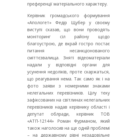
преференції матеріального характеру.
Керівник громадського формування
«Апологет» Федір Щубер у своєму
виступі сказав, що вони проводять
моніторинг сіл району щодо
благоустрою, де вкрай гостро постає
питання несанкціонованого
сміттєзвалища. Зняті відеоматеріали
надали у відповідні органи для
усунення недоліків, проте скаржаться,
що реагування нема. Так само як і на
фото заяви з номерними знаками
нелегальних перевізників. Цілу теку
зафіксованих на світлинах нелегальних
перевізників надав керівнику області і
депутат облради, керівник ТОВ
«АТП-12144» Роман Фурманом, який
також наголосив на ще одній проблемі
– на державному рівні незадовільне