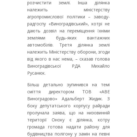
розчистити землі. Інша ділянка
належить міністерству
агропромислової політики – заводу-
радгоспу «Виноградівський», котрі не
дають дозвіл на переміщення їхніми
землями будь-яких вантажних
автомобілів. Третя ділянка землі
належить Міністерству оборони, згоди
від якого в нас нема, – сказав голова
Виноградівської РДА Михайло
Русанюк.
Більш детально зупинився на темі
сміття директором ТОВ «АВЕ
Виноградово» Адальберт Жидик. З
боку депутатського корпусу райради
пролунала заява, що на низовинній
території Оноку є ділянка, котру
громада готова надати району для
будівництва полігону у замін на певні