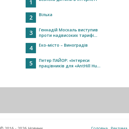
1
Вільха
2
Геннадій Москаль виступив
3
проти надвисоких тарифі...
Еко-місто – Виноградів
4
Петер ПАЙОР: «Інтереси
5
працівників для «AntHill Hu...
© 2016 - 2026 Новини
Головна
Реклама