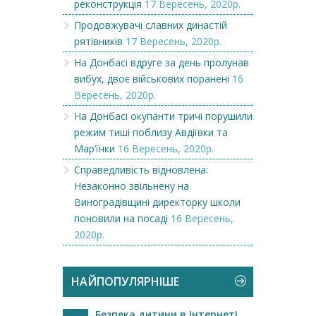
реконструкція
17 Вересень, 2020р.
Продовжувачі славних династій
рятівників
17 Вересень, 2020р.
На Донбасі вдруге за день пролунав
вибух, двоє військових поранені
16
Вересень, 2020р.
На Донбасі окупанти тричі порушили
режим тиші поблизу Авдіївки та
Мар’їнки
16 Вересень, 2020р.
Справедливість відновлена:
Незаконно звільнену на
Виноградівщині директорку школи
поновили на посаді
16 Вересень,
2020р.
НАЙПОПУЛЯРНІШЕ
Безпека дитини в Інтернеті