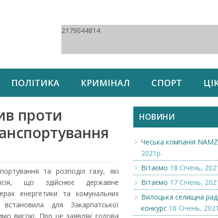
2179044814
ПОЛІТИКА
КРИМІНАЛ
СПОРТ
ЦІ
ив проти
НОВИНИ
ранспортування
Чеська компанія NAM
2021р.
Вітаємо
18 Січень, 202
ортування та розподіл газу, які
місія, що здійснює державне
Вітаємо
17 Січень, 202
ерах енергетики та комунальних
Вилоцька селищна рад
 встановила для Закарпатської
конкурс
16 Січень, 202
имо високі. Про це заявляє голова