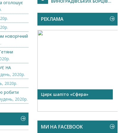
ВИНОГРАДІВСЬКИХ БОРЦІВ...
а оголошує
.
20р.
РЕКЛАМА
20р.
нам новорічний
.
Тетяни
020р.
УЄ НА
день, 2020р.
ь, 2020р.
лю робити
 чорної
Цирк шапіто «Сфера»
Запр
рудень, 2020р.
Чехі
МИ НА FACEBOOK