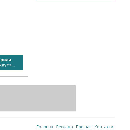
крили
У Виноградові пройшов
Свято спо
аут»...
Перший сімейний велозаїзд...
Головна
Реклама
Про нас
Контакти