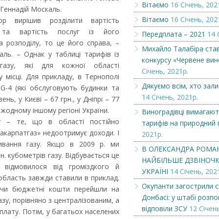
Вітаємо
16 Січень, 202
Геннадій Москаль.
Вітаємо
16 Січень, 202
р вирішив розділити вартість
Вітаємо
Чеська компанія
 та вартість послуг із його
Передплата – 2021
14 
а розподілу, то це його справа, –
Михайло Талабіра ста
аль. – Однак у таблиці тарифів із
конкурсу «Червене вин
 газу, які для кожної області
Січень, 2021р.
 місці. Для прикладу, в Тернополі
Дякуємо всім, хто зал
G-4 (які обслуговують будинки та
14 Січень, 2021р.
ь, у Києві – 67 грн., у Дніпрі – 77
в жодному іншому регіоні України.
Виноградівці вимагают
у – те, що в області постійно
тарифів на природний 
Закарпатгаз» недоотримує доходи. І
2021р.
живання газу. Якщо в 2009 р. ми
В ОЛЕКСАНДРА РОМА
н. кубометрів газу. Відбувається це
НАЙБІЛЬШЕ ДЗВІНОЧКІ
відмовилося від громіздкого й
УКРАЇНІ
14 Січень, 202
область завжди ставили в приклад.
Окупанти загострили с
і чи бюджетні кошти перейшли на
Донбасі: у штабі розпов
зу, порівняно з централізованим, а
відповіли ЗСУ
12 Січень
плату. Потім, у багатьох населених