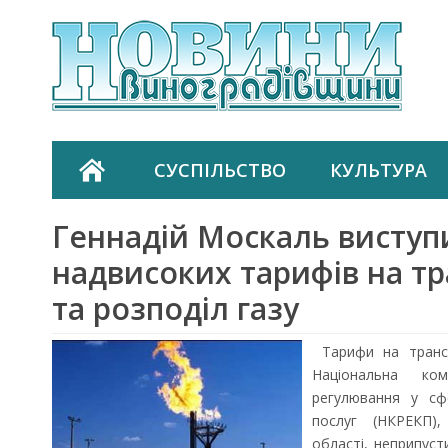
СУСПІЛЬСТВО
КУЛЬТУРА
Геннадій Москаль виступ
надвисоких тарифів на т
та розподіл газу
Тарифи на трансп
Національна ко
регулювання у сф
послуг (НКРЕКП),
області, неприпуст