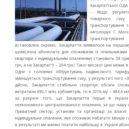
Закарпатської ОДА 
– Якщо регулято
товарного газу
транспортування т
наголошує Г. Моск
транспортування
встановлені окремо, Закарпаття виявилося на першому
щомісячна абонплата для споживачів із лічильниками 
квартири з індивідуальним опаленням) становить 58 гривен
грн, а на Закарпатті – 204 грн.! Такої високої ціни немає 
Одне з головних обґрунтувань надвисокого тариф
зменшується транспортування газу, у результаті чого «
дійсно, Закарпаття стабільно скорочує обсяги спо
витратили 690,1 млн. кубометрів, то в 2016-му – 484,6 мл
за рахунок того, що Закарпаття перше в Україні 
неекономного централізованого опалення, за що нашу 
Приватний сектор, установи та організації за власн
індивідуальне опалення, яке споживає набагато менше га
в результаті ми маємо платити найбільшу в Україні абон