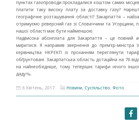
пунктах газопроводи прокладалися коштом самих місце
платити таку високу плату за доставку газу? Нареш
географічне розташування області? Закарпаття – найзах
отримуємо реверсний газ зі Словаччини та Угорщини, 
нашої області має бути найменшою.
Надвисока абонплата для Закарпаття – це повний а
миритися. Я направив звернення до прем’єр-міністра
керівництва НКРЕКП із проханням переглянути тариф
обґрунтовані. Закарпатська область дотаційна на 76 від
на найнеобхідніше, тому теперішні тарифи нічого іншог
дадуть.
6 Квітень, 2017
Новини
,
Суспільство
,
Фото
Запрошуємо на роботу в
Чехію