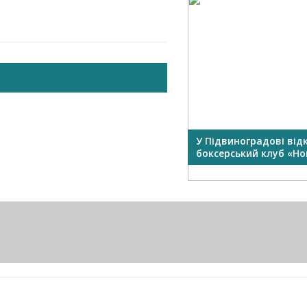
У Підвиноградові від
боксерський клуб «Нок