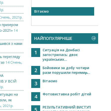
1р.
1р.
 NAMZOR
Вітаємо
Віта
Січень, 2021р.
в призером
о-2021»
14
НАЙПОПУЛЯРНІШЕ
ишився з нами
Ситуація на Донбасі
1
загострилась: двоє
ь перегляду
українських...
газ
14 Січень,
Бойовики за добу чотири
2
рази порушили перемир̵...
НА
Вітаємо
В У ВСІЙ
3
1р.
Фотовиставка робіт дітей
итуацію на
4
іли, як
, 2021р.
РЕЗУЛЬТАТИВНИЙ ВИСТУП
5