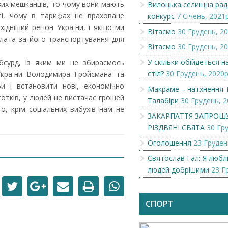
вих мешканців, то чому вони мають
Вилоцька селищна рад
ті, чому в тарифах не враховане
конкурс
7 Січень, 2021р
ідніший регіон України, і якщо ми
Вітаємо
30 Грудень, 20
плата за його транспортування для
Вітаємо
30 Грудень, 20
У скільки обійдеться 
бсурд, із яким ми не збираємось
стіл?
30 Грудень, 2020р
 України Володимира Гройсмана та
и і встановити нові, економічно
Макраме – натхнення 
сотків, у людей не вистачає грошей
Талабіри
30 Грудень, 2
о, крім соціальних вибухів нам не
ЗАКАРПАТТЯ ЗАПРОШ
РІЗДВЯНІ СВЯТА
30 Гру
Оголошення
23 Груден
Святослав Гал: Я люб
Чеська компанія NAMZOR
Викупимо бруньки
людей добрішими
23 Г
смородини...
СПОРТ