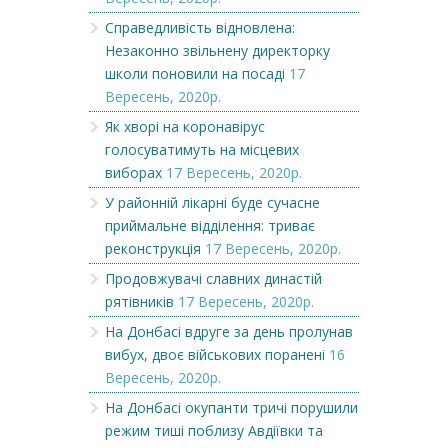
Справедливість відновлена:
Незаконно звільнену директорку
школи поновили на посаді
17
Вересень, 2020р.
Як хворі на коронавірус
голосуватимуть на місцевих
виборах
17 Вересень, 2020р.
У районній лікарні буде сучасне
приймальне відділення: триває
реконструкція
17 Вересень, 2020р.
Продовжувачі славних династій
рятівників
17 Вересень, 2020р.
На Донбасі вдруге за день пролунав
вибух, двоє військових поранені
16
Вересень, 2020р.
На Донбасі окупанти тричі порушили
режим тиші поблизу Авдіївки та