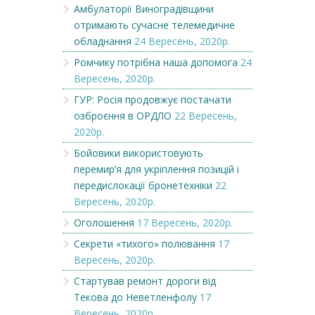
Амбулаторії Виноградівщини
отримають сучасне телемедичне
обладнання
24 Вересень, 2020р.
Ромчику потрібна наша допомога
24
Вересень, 2020р.
ГУР: Росія продовжує постачати
озброєння в ОРДЛО
22 Вересень,
2020р.
Бойовики використовують
перемир’я для укріплення позицій і
передислокації бронетехніки
22
Вересень, 2020р.
Оголошення
17 Вересень, 2020р.
Секрети «тихого» полювання
17
Вересень, 2020р.
Стартував ремонт дороги від
Текова до Неветленфолу
17
Вересень, 2020р.