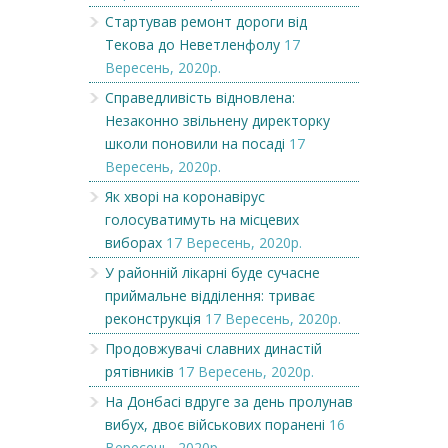
Стартував ремонт дороги від
Текова до Неветленфолу
17
Вересень, 2020р.
Справедливість відновлена:
Незаконно звільнену директорку
школи поновили на посаді
17
Вересень, 2020р.
Як хворі на коронавірус
голосуватимуть на місцевих
виборах
17 Вересень, 2020р.
У районній лікарні буде сучасне
приймальне відділення: триває
реконструкція
17 Вересень, 2020р.
Продовжувачі славних династій
рятівників
17 Вересень, 2020р.
На Донбасі вдруге за день пролунав
вибух, двоє військових поранені
16
Вересень, 2020р.