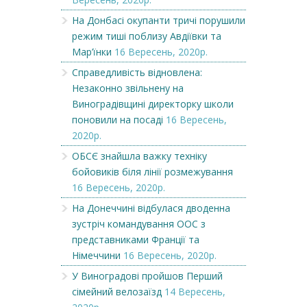
На Донбасі окупанти тричі порушили
режим тиші поблизу Авдіївки та
Мар’їнки
16 Вересень, 2020р.
Справедливість відновлена:
Незаконно звільнену на
Виноградівщині директорку школи
поновили на посаді
16 Вересень,
2020р.
ОБСЄ знайшла важку техніку
бойовиків біля лінії розмежування
16 Вересень, 2020р.
На Донеччині відбулася дводенна
зустріч командування ООС з
представниками Франції та
Німеччини
16 Вересень, 2020р.
У Виноградові пройшов Перший
сімейний велозаїзд
14 Вересень,