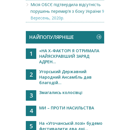
Місія ОБСЄ підтвердила відсутність
порушень перемир’я з боку України
9
Вересень, 2020р.
НАЙПОПУЛЯРНІШЕ
«НА Х-ФАКТОРІ Я ОТРИМАЛА
1
НАЙЯСКРАВІШИЙ ЗАРЯД
АДРЕН...
Угорський Державний
2
Народний Ансамбль дав
благодій...
Змагались колосівці
3
МИ – ПРОТИ НАСИЛЬСТВА
4
На «Угочанській лозі» будемо
5
фестивалити два дні...