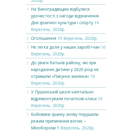
2020р.
На Виноградівщині відбулися
урочистості з нагоди відзначення
Дня фізичної культури і спорту
10
Вересень, 2020р.
Оголошення
10 Вересень, 2020р.
Не легка доля у наших заробітчан
10
Вересень, 2020р.
До уваги батьків району, які при
народженні дитини у 2020 році не
отримали «Пакунок малюка»
10
Вересень, 2020р.
У Пушкінській школі капітально
відремонтували початкові класи
10
Вересень, 2020р.
Бойовики зранку знову порушили
режим припинення вогню –
Міноборони
9 Вересень, 2020р.