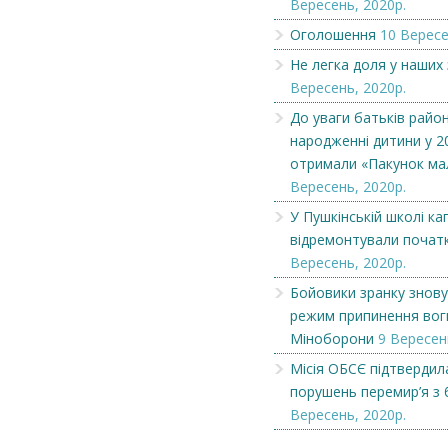
Вересень, 2020р.
Оголошення
10 Вересе
Не легка доля у наших
Вересень, 2020р.
До уваги батьків район
народженні дитини у 2
отримали «Пакунок ма
Вересень, 2020р.
У Пушкінській школі ка
відремонтували початк
Вересень, 2020р.
Бойовики зранку знов
режим припинення вог
Міноборони
9 Вересен
Місія ОБСЄ підтвердила
порушень перемир’я з 
Вересень, 2020р.