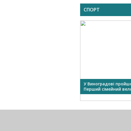
СПОРТ
Фото юної виноградівки буде
У Виноградові пройш
на календарі нового
Перший сімейний велоз
Олімпійсько...