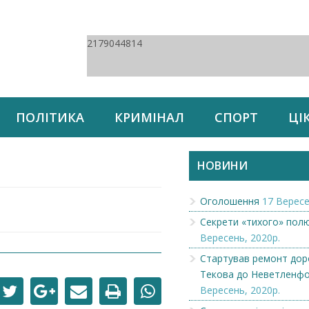
2179044814
ПОЛІТИКА
КРИМІНАЛ
СПОРТ
ЦІ
НОВИНИ
Оголошення
17 Вересе
Секрети «тихого» пол
Вересень, 2020р.
Стартував ремонт доро
Текова до Неветленф
Вересень, 2020р.