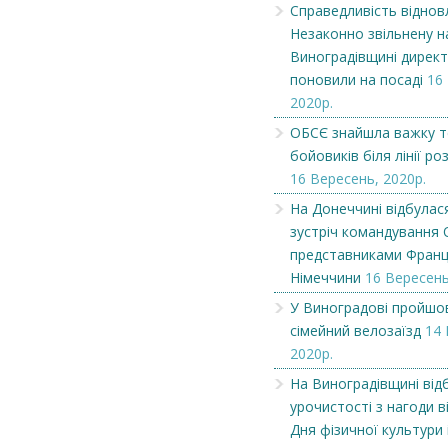
Справедливість віднов
Незаконно звільнену н
Виноградівщині дирек
поновили на посаді
16
2020р.
ОБСЄ знайшла важку т
бойовиків біля лінії р
16 Вересень, 2020р.
На Донеччині відбулас
зустріч командування 
представниками Франці
Німеччини
16 Вересень
У Виноградові пройшо
Чеська компанія NAMZOR
Викупимо бруньки
сімейний велозаїзд
14 
смородини...
2020р.
На Виноградівщині від
урочистості з нагоди 
Дня фізичної культури 