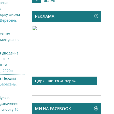
ЯБЛУК...
лена:
а
торку школи
РЕКЛАМА
 Вересень,
ехніку
озмежування
я дводенна
ООС з
ї та
, 2020р.
в Перший
 чорної
Цирк шапіто «Сфера»
Запр
Вересень,
Чехі
булися
відзначення
МИ НА FACEBOOK
і спорту
10