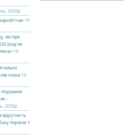
нь, 2020р.
 заробітчан
10
у, які при
020 році не
люка»
10
пітально
ові класи
10
у порушили
ню –
ь, 2020р.
 відсутність
боку України
9