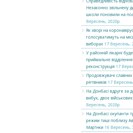
Справедливість віднов
Незаконно звільнену д
Як хворі на коронавірус
Оголошення
школи поновили на пос
голосуватимуть на місцевих
Вересень, 2020р.
виборах...
Як хворі на коронавіру
голосуватимуть на міс
виборах
17 Вересень, 
У районній лікарні буд
приймальне відділення
реконструкція
17 Верес
Продовжувачі славних 
рятівників
17 Вересень
На Донбасі вдруге за 
вибух, двоє військових
Вересень, 2020р.
На Донбасі окупанти т
режим тиші поблизу Ав
Мар’їнки
16 Вересень, 