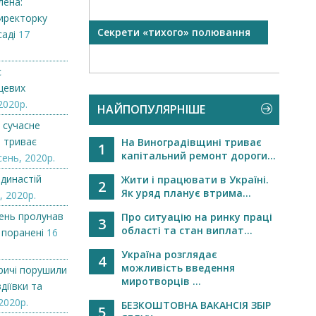
лена:
иректорку
Секрети «тихого» полювання
Стар
аді
17
Теков
с
цевих
2020р.
НАЙПОПУЛЯРНІШЕ
е сучасне
: триває
На Виноградівщині триває
1
капітальний ремонт дороги...
ень, 2020р.
династій
Жити і працювати в Україні.
2
Як уряд планує втрима...
, 2020р.
день пролунав
Про ситуацію на ринку праці
3
області та стан виплат...
 поранені
16
Україна розглядає
4
можливість введення
ричі порушили
миротворців ...
діївки та
2020р.
БЕЗКОШТОВНА ВАКАНСІЯ ЗБІР
5