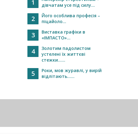
1
дівчатам усе під силу...
Його особлива професія –
2
піцайоло...
Виставка графіки в
3
«ІМПАСТО»...
Золотим падолистом
4
устелені їх життєві
стежки…...
Роки, мов журавлі, у вирій
5
відлітають…...