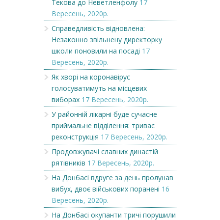
Текова до Неветленфолу
17
Вересень, 2020р.
Справедливість відновлена:
Незаконно звільнену директорку
школи поновили на посаді
17
Вересень, 2020р.
Як хворі на коронавірус
голосуватимуть на місцевих
виборах
17 Вересень, 2020р.
У районній лікарні буде сучасне
приймальне відділення: триває
реконструкція
17 Вересень, 2020р.
Продовжувачі славних династій
рятівників
17 Вересень, 2020р.
На Донбасі вдруге за день пролунав
вибух, двоє військових поранені
16
Вересень, 2020р.
На Донбасі окупанти тричі порушили