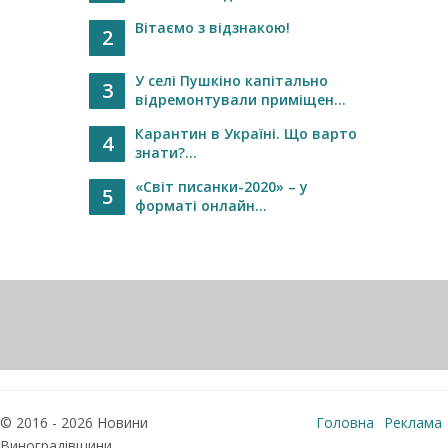
Вітаємо з відзнакою!
2
У селі Пушкіно капітально
3
відремонтували приміщен...
Карантин в Україні. Що варто
4
знати?...
«Світ писанки-2020» – у
5
форматі онлайн...
© 2016 - 2026 Новини
Головна
Реклама
Виноградівщини
Про нас
Контакти