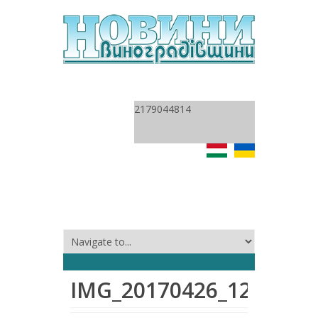
2179044814
IMG_20170426_121757