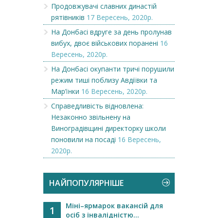
Продовжувачі славних династій
рятівників
17 Вересень, 2020р.
На Донбасі вдруге за день пролунав
вибух, двоє військових поранені
16
Вересень, 2020р.
На Донбасі окупанти тричі порушили
режим тиші поблизу Авдіївки та
Мар’їнки
16 Вересень, 2020р.
Справедливість відновлена:
Незаконно звільнену на
Виноградівщині директорку школи
поновили на посаді
16 Вересень,
2020р.
НАЙПОПУЛЯРНІШЕ
Міні–ярмарок вакансій для
1
осіб з інвалідністю...