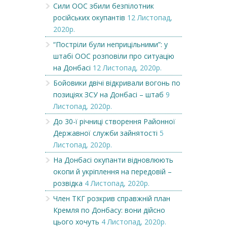
Сили ООС збили безпілотник
російських окупантів
12 Листопад,
2020р.
“Постріли були неприцільними”: у
штабі ООС розповіли про ситуацію
на Донбасі
12 Листопад, 2020р.
Бойовики двічі відкривали вогонь по
позиціях ЗСУ на Донбасі – штаб
9
Листопад, 2020р.
До 30-ї річниці створення Районної
Державної служби зайнятості
5
Листопад, 2020р.
На Донбасі окупанти відновлюють
окопи й укріплення на передовій –
розвідка
4 Листопад, 2020р.
Член ТКГ розкрив справжній план
Кремля по Донбасу: вони дійсно
цього хочуть
4 Листопад, 2020р.