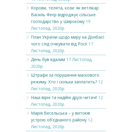
Корови, телята, кози: як ветлікар
Василь Феєр відроджує сільське
господарство у Широкому
19
Листопад, 2020р.
План України щодо миру на Донбасі:
чого слід очікувати від Росії
17
Листопад, 2020р.
День був вдалим
17 Листопад,
2020р.
Штрафи за порушення маскового
режиму. Хто і скільки заплатить?
12
Листопад, 2020р.
Наші вірні та надійні друзі-читачі!
12
Листопад, 2020р.
Марія Весельська – у витоків
устрою об’єднаного району
12
Листопад, 2020р.