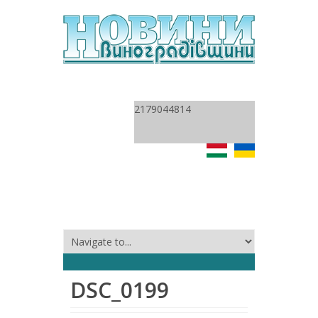
2179044814
DSC_0199