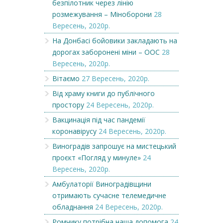
безпілотник через лінію
розмежування – Міноборони
28
Вересень, 2020р.
На Донбасі бойовики закладають на
дорогах заборонені міни – ООС
28
Вересень, 2020р.
Вітаємо
27 Вересень, 2020р.
Від храму книги до публічного
простору
24 Вересень, 2020р.
Вакцинація під час пандемії
коронавірусу
24 Вересень, 2020р.
Виноградів запрошує на мистецький
проєкт «Погляд у минуле»
24
Вересень, 2020р.
Амбулаторії Виноградівщини
отримають сучасне телемедичне
обладнання
24 Вересень, 2020р.
Ромчику потрібна наша допомога
24