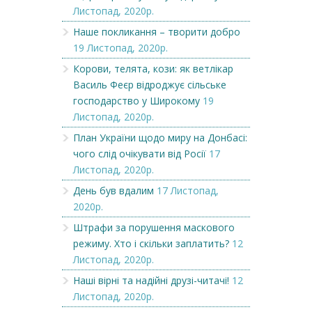
Листопад, 2020р.
Наше покликання – творити добро
19 Листопад, 2020р.
Корови, телята, кози: як ветлікар
Василь Феєр відроджує сільське
господарство у Широкому
19
Листопад, 2020р.
План України щодо миру на Донбасі:
чого слід очікувати від Росії
17
Листопад, 2020р.
День був вдалим
17 Листопад,
2020р.
Штрафи за порушення маскового
режиму. Хто і скільки заплатить?
12
Листопад, 2020р.
Наші вірні та надійні друзі-читачі!
12
Листопад, 2020р.