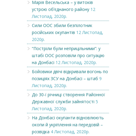
Марія Весельська – у витоків
устрою об’єднаного району
12
Листопад, 2020р.
Сили ООС збили безпілотник
російських окупантів
12 Листопад,
2020р.
“Постріли були неприцільними”: у
штабі ООС розповіли про ситуацію
на Донбасі
12 Листопад, 2020р.
Бойовики двічі відкривали вогонь по
позиціях ЗСУ на Донбасі – штаб
9
Листопад, 2020р.
До 30-ї річниці створення Районної
Державної служби зайнятості
5
Листопад, 2020р.
На Донбасі окупанти відновлюють
окопи й укріплення на передовій –
розвідка
4 Листопад, 2020р.