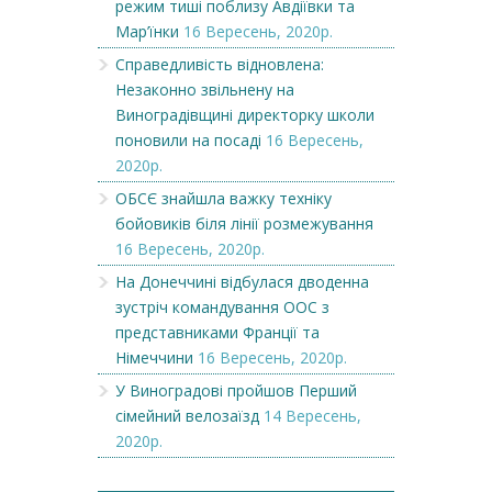
режим тиші поблизу Авдіївки та
Мар’їнки
16 Вересень, 2020р.
Справедливість відновлена:
Незаконно звільнену на
Виноградівщині директорку школи
поновили на посаді
16 Вересень,
2020р.
ОБСЄ знайшла важку техніку
бойовиків біля лінії розмежування
16 Вересень, 2020р.
На Донеччині відбулася дводенна
зустріч командування ООС з
представниками Франції та
Німеччини
16 Вересень, 2020р.
У Виноградові пройшов Перший
сімейний велозаїзд
14 Вересень,
2020р.