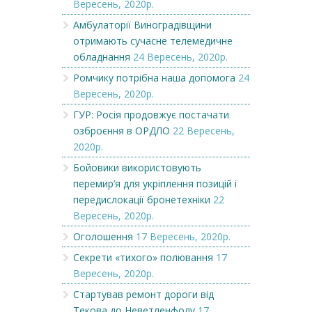
Вересень, 2020р.
Амбулаторії Виноградівщини
отримають сучасне телемедичне
обладнання
24 Вересень, 2020р.
Ромчику потрібна наша допомога
24
Вересень, 2020р.
ГУР: Росія продовжує постачати
озброєння в ОРДЛО
22 Вересень,
2020р.
Бойовики використовують
перемир’я для укріплення позицій і
передислокації бронетехніки
22
Вересень, 2020р.
Оголошення
17 Вересень, 2020р.
Секрети «тихого» полювання
17
Вересень, 2020р.
Стартував ремонт дороги від
Текова до Неветленфолу
17