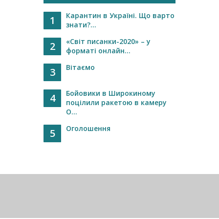
Карантин в Україні. Що варто
1
знати?...
«Світ писанки-2020» – у
2
форматі онлайн...
Вітаємо
3
Бойовики в Широкиному
4
поцілили ракетою в камеру
О...
Оголошення
5