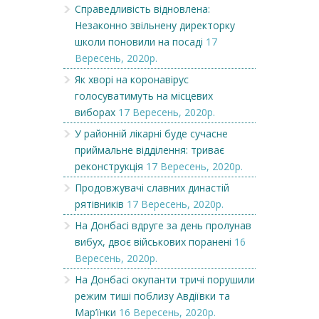
Справедливість відновлена:
Незаконно звільнену директорку
школи поновили на посаді
17
Вересень, 2020р.
Як хворі на коронавірус
голосуватимуть на місцевих
виборах
17 Вересень, 2020р.
У районній лікарні буде сучасне
приймальне відділення: триває
реконструкція
17 Вересень, 2020р.
Продовжувачі славних династій
рятівників
17 Вересень, 2020р.
На Донбасі вдруге за день пролунав
вибух, двоє військових поранені
16
Вересень, 2020р.
На Донбасі окупанти тричі порушили
режим тиші поблизу Авдіївки та
Мар’їнки
16 Вересень, 2020р.