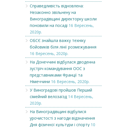
Справедливість відновлена:
Незаконно звільнену на
Виноградівщині директорку школи
поновили на посаді
16 Вересень,
2020р.
ОБСЄ знайшла важку техніку
бойовиків біля лінії розмежування
16 Вересень, 2020р.
На Донеччині відбулася дводенна
зустріч командування ООС з
представниками Франції та
Німеччини
16 Вересень, 2020р.
У Виноградові пройшов Перший
сімейний велозаїзд
14 Вересень,
2020р.
На Виноградівщині відбулися
урочистості з нагоди відзначення
Дня фізичної культури і спорту
10