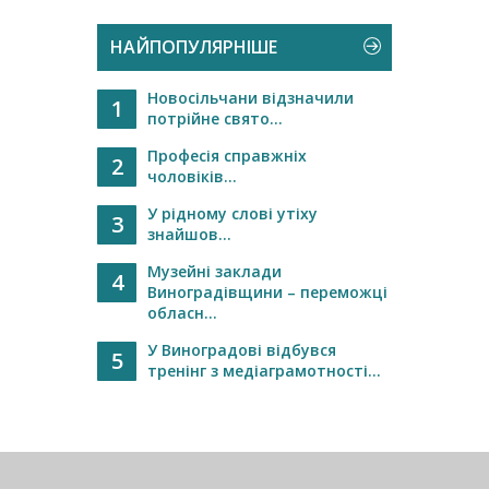
НАЙПОПУЛЯРНІШЕ
Новосільчани відзначили
1
потрійне свято...
Професія справжніх
2
чоловіків...
У рідному слові утіху
3
знайшов...
Музейні заклади
4
Виноградівщини – переможці
обласн...
У Виноградові відбувся
5
тренінг з медіаграмотності...