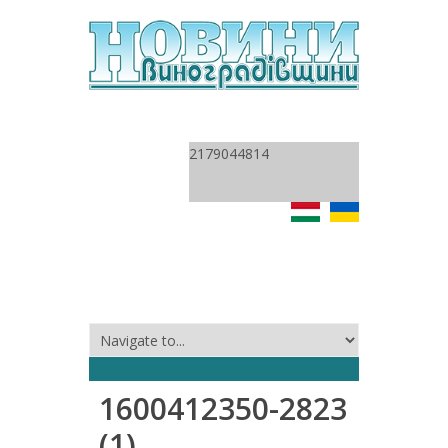
2179044814
1600412350-2823
(1)