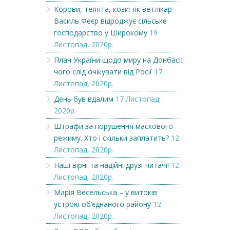
Корови, телята, кози: як ветлікар
Василь Феєр відроджує сільське
господарство у Широкому
19
Листопад, 2020р.
План України щодо миру на Донбасі:
чого слід очікувати від Росії
17
Листопад, 2020р.
День був вдалим
17 Листопад,
2020р.
Штрафи за порушення маскового
режиму. Хто і скільки заплатить?
12
Листопад, 2020р.
Наші вірні та надійні друзі-читачі!
12
Листопад, 2020р.
Марія Весельська – у витоків
устрою об’єднаного району
12
Листопад, 2020р.