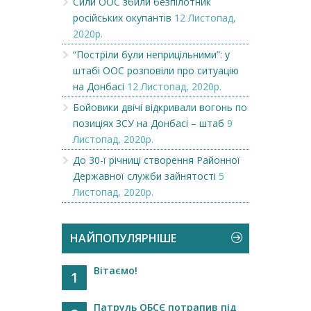
Сили ООС збили безпілотник
російських окупантів
12 Листопад,
2020р.
“Постріли були неприцільними”: у
штабі ООС розповіли про ситуацію
на Донбасі
12 Листопад, 2020р.
Бойовики двічі відкривали вогонь по
позиціях ЗСУ на Донбасі – штаб
9
Листопад, 2020р.
До 30-ї річниці створення Районної
Державної служби зайнятості
5
Листопад, 2020р.
НАЙПОПУЛЯРНІШЕ
Вітаємо!
1
Патруль ОБСЄ потрапив під