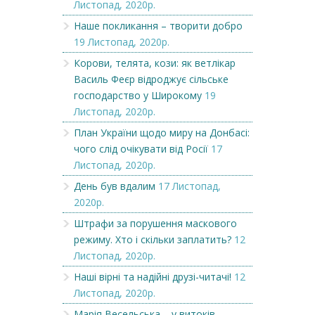
Листопад, 2020р.
Наше покликання – творити добро
19 Листопад, 2020р.
Корови, телята, кози: як ветлікар
Василь Феєр відроджує сільське
господарство у Широкому
19
Листопад, 2020р.
План України щодо миру на Донбасі:
чого слід очікувати від Росії
17
Листопад, 2020р.
День був вдалим
17 Листопад,
2020р.
Штрафи за порушення маскового
режиму. Хто і скільки заплатить?
12
Листопад, 2020р.
Наші вірні та надійні друзі-читачі!
12
Листопад, 2020р.
Марія Весельська – у витоків