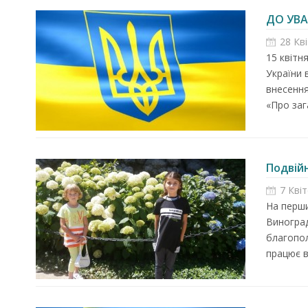
ДО УВА
28 Кв
15 квітн
України 
внесення
«Про заг
Подвійн
7 Кві
На перши
Виноград
благопол
працює в 