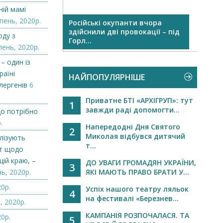
ій мамі
пень, 2020р.
и
Російські окупанти вчора
Допо
ир’я вчора і
здійснили дві провокації – під
побор
оду з
Горл...
пень, 2020р.
– один із
раїні
НАЙПОПУЛЯРНІШЕ
лергенів
6
Приватне БТІ «АРХІГРУП»: тут
1
завжди раді допомогти...
що потрібно
.
Напередодні Дня Святого
2
Миколая відбувся дитячий
лізують
т...
т щодо
цій краю, –
ДО УВАГИ ГРОМАДЯН УКРАЇНИ,
3
ь, 2020р.
ЯКІ МАЮТЬ ПРАВО БРАТИ У...
0р.
Успіх нашого театру ляльок
4
на фестивалі «Березнев...
, 2020р.
КАМПАНІЯ РОЗПОЧАЛАСЯ. ТА
0р.
5