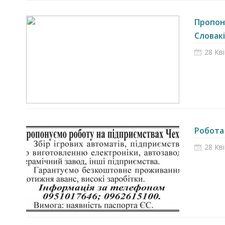
Пропону
Словакії
28 Кв
Робота 
28 Кв