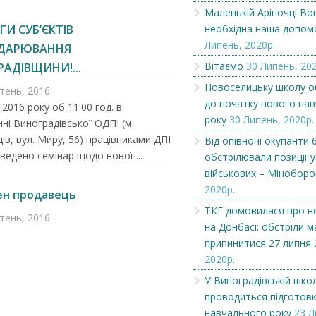
Маленькій Аріночці Во
ГИ СУБ’ЄКТІВ
необхідна наша допом
Липень, 2020р.
ДАРЮВАННЯ
Вітаємо
30 Липень, 202
АДІВЩИНИ!...
Новоселицьку школу 
ітень, 2016
до початку нового на
 2016 року об 11:00 год. в
року
30 Липень, 2020р.
ні Виноградівської ОДПІ (м.
ів, вул. Миру, 56) працівниками ДПІ
Від опівночі окупанти 6
ведено семінар щодо нової ...
обстрілювали позиції у
військових – Міноборо
2020р.
ен продавець
ТКГ домовилася про н
ітень, 2016
Чеська компанія NAMZOR
Викупимо бруньки
на Донбасі: обстріли 
смородини...
припинитися 27 липня
2020р.
У Виноградівській шко
проводиться підготов
навчального року
23 Л