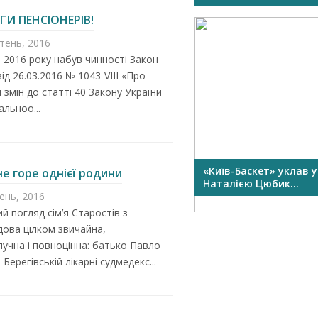
ГИ ПЕНСІОНЕРІВ!
ітень, 2016
я 2016 року набув чинності Закон
від 26.03.2016 № 1043-VІІІ «Про
 змін до статті 40 Закону України
альноо...
СПОРТИВНЕ СВЯТО В ТУРИНІ
«Київ-Баскет» уклав у
е горе однієї родини
Наталією Цюбик...
тень, 2016
й погляд сім’я Старостів з
ова цілком звичайна,
учна і повноцінна: батько Павло
Берегівській лікарні судмедекс...