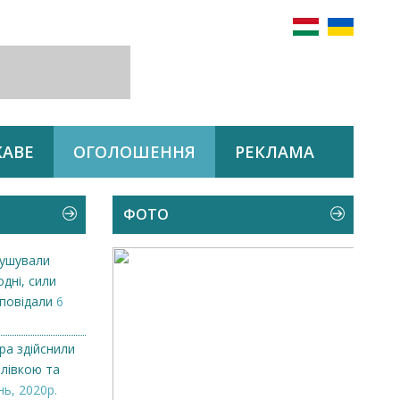
КАВЕ
ОГОЛОШЕННЯ
РЕКЛАМА
ФОТО
рушували
одні, сили
дповідали
6
ра здійснили
рлівкою та
нь, 2020р.