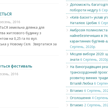
Допоможіть багатодітн
побороти недугу
6 Сер
Амброзія полинолиста – один
Російські окупант
ЄТЬСЯ
із найнебезпечніших в Україні
порушували перем
«Київ-Баскет» уклав уг
к...
сьогодні, си...
ресень, 2016
Наталією Цюбик
6 Сер
ЬСЯ земельна ділянка для
Амброзія полинолиста 
тва житлового будинку з
найнебезпечніших в Ук
том на 0,25 га по вул.
карантинних бур’янів-а
ька у Новому Селі. Звертатися за
Серпень, 2020р.
Місцеві вибори 2020: 
знати
6 Серпень, 2020р
еться фестиваль
На Виноградівщині реа
транскордонний проєк
есень, 2016
розвитку винних тради
Віталій Любка
6 Серпен
Вітаємо
6 Серпень, 202
Оголошення
4 Серпень
Вітаємо
2 Серпень, 202