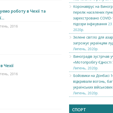
Коронавірус на Виногр
ємо роботу в Чехії та
перелік населених пунк
...
зареєстровано COVID-
підозри інфікування
23
ітень, 2016
2020р.
Зелене світло для азар
загрожує українцям лу
Липень, 2020р.
Виноградів зустрічав у
«Мотопробігу Єдності 
в Чехії
Липень, 2020р.
ітень, 2016
Бойовики на Донбасі 1
відкривали вогонь, ба
українських військови
Липень, 2020р.
СПОРТ