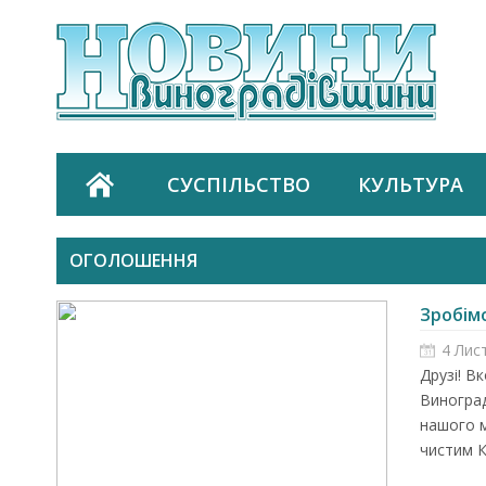
СУСПІЛЬСТВО
КУЛЬТУРА
ОГОЛОШЕННЯ
Зробім
4 Лис
Друзі! В
Виноград
нашого м
чистим Ка