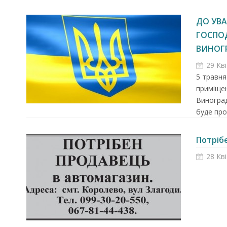
ДО УВА
ГОСПО
ВИНОГР
29 Кв
5 травня
приміщен
Виноград
буде про
Потріб
28 Кв
Запрошуємо на роботу в
Чехію