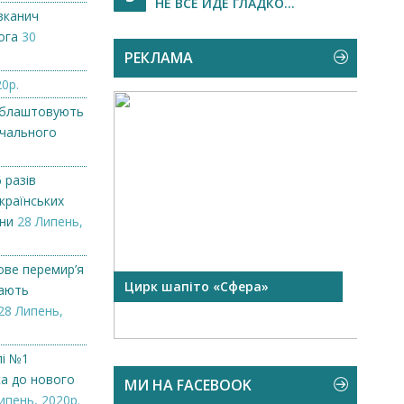
НЕ ВСЕ ЙДЕ ГЛАДКО...
вканич
ога
30
РЕКЛАМА
0р.
облаштовують
вчального
 разів
країнських
ни
28 Липень,
ове перемир’я
 чорної
Цирк шапіто «Сфера»
Запр
мають
Чехі
28 Липень,
лі №1
ка до нового
МИ НА FACEBOOK
ипень, 2020р.