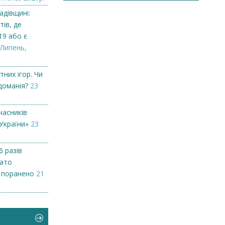
адівщині:
тів, де
19 або є
 Липень,
тних ігор. Чи
доманія?
23
часників
України»
23
6 разів
гато
х поранено
21