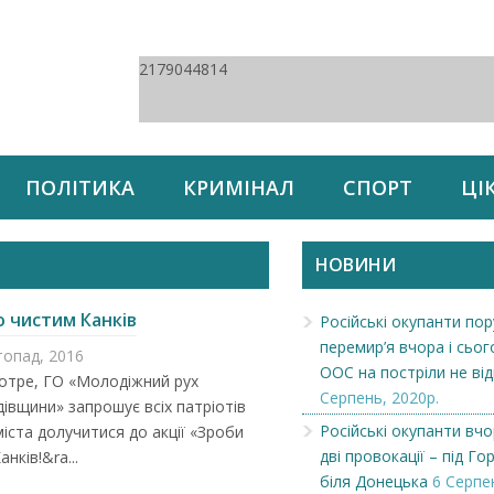
2179044814
ПОЛІТИКА
КРИМІНАЛ
СПОРТ
ЦІ
НОВИНИ
о чистим Канків
Російські окупанти по
перемир’я вчора і сьог
топад, 2016
ООС на постріли не ві
котре, ГО «Молодіжний рух
Серпень, 2020р.
івщини» запрошує всіх патріотів
Російські окупанти вчо
іста долучитися до акції «Зроби
дві провокації – під Го
нків!&ra...
біля Донецька
6 Серпе