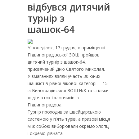
відбувся дитячий
турнір з
шашок-64
У понеділок, 17 грудня, в приміщенні
Підвиноградівської ЗОШ пройшов
дитячий турнір з шашок-64,
присвячений Дню Святого Миколая.
У змаганнях взяли участь 30 юних
шашкістів різної вікової категорії – 15
із Виноградівської ЗОШ №8 та стільки
ж дівчаток і хлопчиків із
Підвиноградова.
Турнір проходив за швейцарською
системою у п’ять турів, а призові місця
між собою виборювали окремо хлопці
і окремо дівчата.