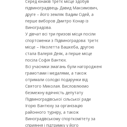
Серед юнаків третє місце здобув
підвиноградівець Давид Максимович,
друге – його земляк Вадим Сідей, а
перше виборов Дмитро Конар із
Виноградова.
У дівчат всі три призові місця посіли
спортсменки з Підвиноградова: третє
місце – Ніколетта Вашкеба, другою
стала Валерія Деяк, а перше місце
посіла Софія Вантюх.
Всі учасники змагань були нагороджені
грамотами і медалями, а також
отримали солодкі подарунки від
Святого Миколая. Висловлюємо
безмежну вдячність депутату
Підвиноградівської сільської ради
Ігорю Вантюху за організацію
районного турніру, а також
Виноградівському спорткомітету за
сприяння і підтримку у його