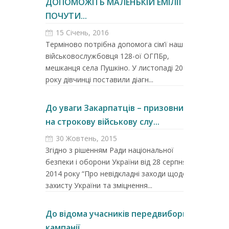
ДОПОМОЖІТЬ МАЛЕНЬКІЙ ЕМІЛІЇ
ПОЧУТИ...
15 Січень, 2016
Терміново потрібна допомога сім’ї нашого
військовослужбовця 128-ої ОГПБр,
мешканця села Пушкіно. У листопаді 2015
року дівчинці поставили діагн...
До уваги Закарпатців – призовників
на строкову військову слу...
30 Жовтень, 2015
Згідно з рішенням Ради національної
безпеки і оборони України від 28 серпня
2014 року “Про невідкладні заходи щодо
захисту України та зміцнення...
До відома учасників передвиборної
кампанії...