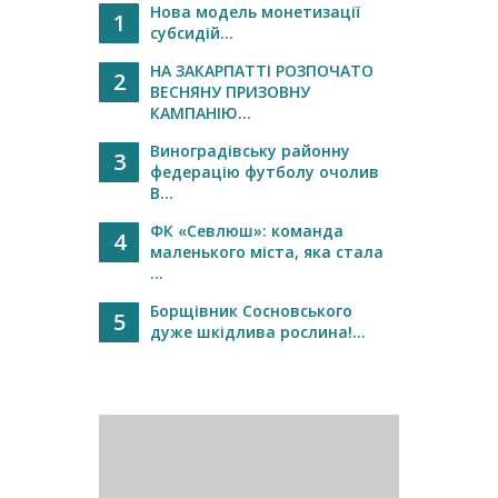
Нова модель монетизації
1
субсидій...
НА ЗАКАРПАТТІ РОЗПОЧАТО
2
ВЕСНЯНУ ПРИЗОВНУ
КАМПАНІЮ...
Виноградівську районну
3
федерацію футболу очолив
В...
ФК «Севлюш»: команда
4
маленького міста, яка стала
...
Борщівник Сосновського
5
дуже шкідлива рослина!...