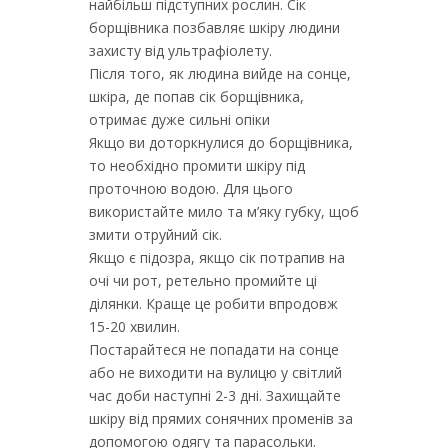
найбільш підступних рослин. Сік
борщівника позбавляє шкіру людини
захисту від ультрафіолету.
Після того, як людина вийде на сонце,
шкіра, де попав сік борщівника,
отримає дуже сильні опіки
Якщо ви доторкнулися до борщівника,
то необхідно промити шкіру під
проточною водою. Для цього
використайте мило та м’яку губку, щоб
змити отруйний сік.
Якщо є підозра, якщо сік потрапив на
очі чи рот, ретельно промийте ці
ділянки. Краще це робити впродовж
15-20 хвилин.
Постарайтеся не попадати на сонце
або не виходити на вулицю у світлий
час доби наступні 2-3 дні. Захищайте
шкіру від прямих сонячних променів за
допомогою одягу та парасольки.