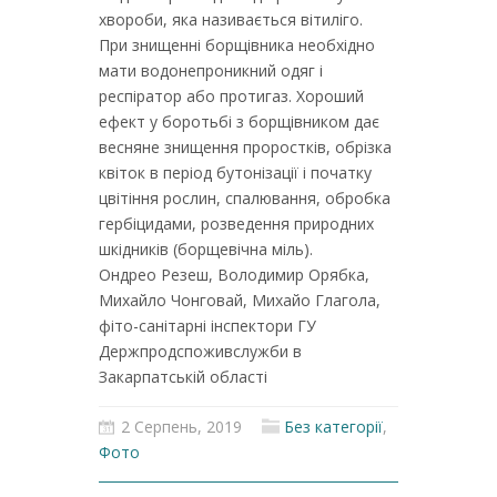
хвороби, яка називається вітиліго.
При знищенні борщівника необхідно
мати водонепроникний одяг і
респіратор або протигаз. Хороший
ефект у боротьбі з борщівником дає
весняне знищення проростків, обрізка
квіток в період бутонізації і початку
цвітіння рослин, спалювання, обробка
гербіцидами, розведення природних
шкідників (борщевічна міль).
Ондрео Резеш, Володимир Орябка,
Михайло Чонговай, Михайо Глагола,
фіто-санітарні інспектори ГУ
Держпродспоживслужби в
Закарпатській області
2 Серпень, 2019
Без категорії
,
Фото