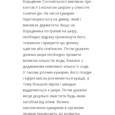
борщівник Сосновського викликає при
контакті з вологою шкірою у спекотні
сонячні дні. На світлі кумарин
перетворюється на димер, який і
викликає дерматити. Якщо сік
борщівника потрапив на шкіру,
необхідно відразу промокнути його
тканиною і прикрити цю ділянку
одягом або пов’язкою. Потім уражені
ділянки шкіри необхідно промити
великою кількістю води, бажано з
додаванням невеликої кількості соди.
У такому розчині кумарин, його похідні
і ефірні масла розчиняються краще, а
тому більшою мірою і швидше
віддаляються з шкіри. Потім уражені
місця доцільно змастити будь-яким
засобом від опіків. Велике
накопичення кумаринів в організмі
людини призводить до розвитку