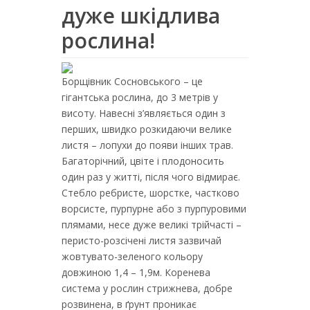
дуже шкідлива
рослина!
Борщівник Сосновського – це
гігантська рослина, до 3 метрів у
висоту. Навесні з’являється один з
перших, швидко розкидаючи велике
листя – лопухи до появи інших трав.
Багаторічний, цвіте і плодоносить
один раз у житті, після чого відмирає.
Стебло ребристе, шорстке, частково
ворсисте, пурпурне або з пурпуровими
плямами, несе дуже великі трійчасті –
перисто-розсічені листя зазвичай
жовтувато-зеленого кольору
довжиною 1,4 – 1,9м. Коренева
система у рослин стрижнева, добре
розвинена, в ґрунт проникає