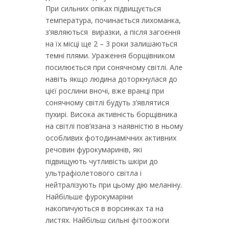
При сильних опіках підвищується
температура, починається лихоманка,
з’являються виразки, а після загоєння
на їх місці ще 2 – 3 роки залишаються
темні плями. Ураження борщівником
посилюється при сонячному світлі. Але
навіть якщо людина доторкнулася до
цієї рослини вночі, вже вранці при
сонячному світлі будуть з’являтися
пухирі. Висока активність борщівника
на світлі пов’язана з наявністю в ньому
особливих фотодинамічних активних
речовин фурокумаринів, які
підвищують чутливість шкіри до
ультрафіолетового світла і
нейтралізують при цьому дію меланіну.
Найбільше фурокумаріни
накопичуються в ворсинках та на
листях. Найбільш сильні фітоожоги