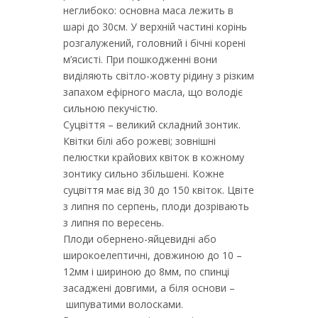
неглибоко: основна маса лежить в
шарі до 30см. У верхній частині корінь
розгалужений, головний і бічні корені
м’ясисті. При пошкодженні вони
виділяють світло-жовту рідину з різким
запахом ефірного масла, що володіє
сильною пекучістю.
Суцвіття – великий складний зонтик.
Квітки білі або рожеві; зовнішні
пелюстки крайових квіток в кожному
зонтику сильно збільшені. Кожне
суцвіття має від 30 до 150 квіток. Цвіте
з липня по серпень, плоди дозрівають
з липня по вересень.
Плоди обернено-яйцевидні або
широкоелептичні, довжиною до 10 –
12мм і шириною до 8мм, по спинці
засаджені довгими, а біля основи –
шипуватими волосками.