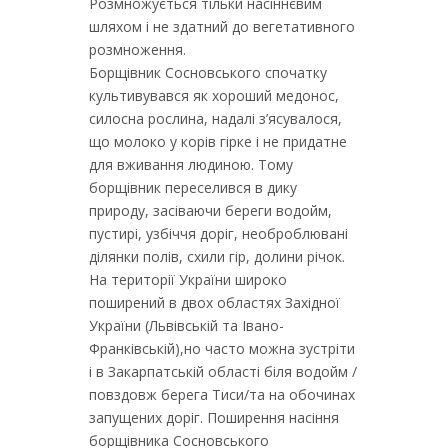
Розмножується тільки насіннєвим
шляхом і не здатний до вегетативного
розмноження.
Борщівник Сосновського спочатку
культивувався як хороший медонос,
силосна рослина, надалі з’ясувалося,
що молоко у корів гірке і не придатне
для вживання людиною. Тому
борщівник переселився в дику
природу, засіваючи береги водойм,
пустирі, узбіччя доріг, необроблювані
ділянки полів, схили гір, долини річок.
На території України широко
поширений в двох областях Західної
України (Львівській та Івано-
Франківській),но часто можна зустріти
і в Закарпатській області біля водойм /
повздовж берега Тиси/та на обочинах
запущених доріг. Поширення насіння
борщівника Сосновського