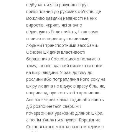
відбувається за рахунок вітру і
прикріплення до рухомих об’єктів. Це
можливо завдяки наявності на них
виростів, «крил», які значно
підвищують їх летючість, і так само
сприяють переносу тваринами,
людьми і транспортними засобами.
Основні шкідливі властивості
борщівника Сосновського полягає в
тому, що він здатний викликати опіки
на шкірі людини. У разі дотику до
рослини або потрапляння його соку на
шкіру людина не відчує відразу біль, як,
наприклад, при контакті з кропивою.
Але вже через кілька годин або навіть
діб розпочнеться свербіж і
почервоніння уражених ділянок шкіри,
а потім з’являться пухирі. Борщівник
Сосновського можна назвати одним з