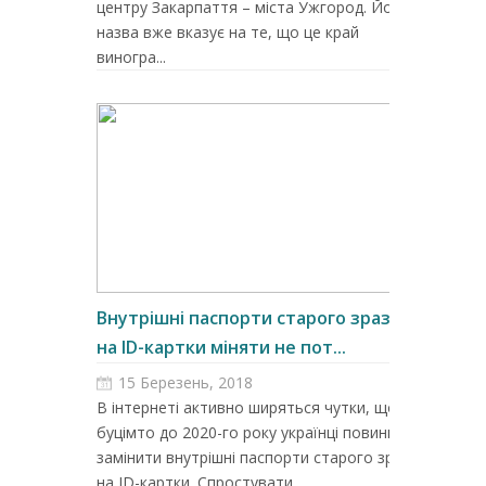
центру Закарпаття – міста Ужгород. Його
назва вже вказує на те, що це край
виногра...
Внутрішні паспорти старого зразка
на ID-картки міняти не пот...
15 Березень, 2018
В інтернеті активно ширяться чутки, що
буцімто до 2020-го року українці повинні
замінити внутрішні паспорти старого зразка
на ID-картки. Спростувати ...