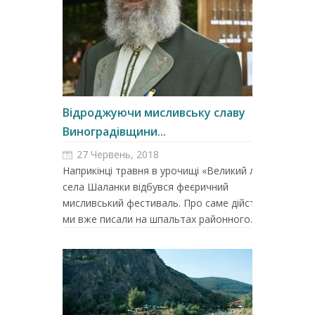
Відроджуючи мисливську славу
Виноградівщини...
27 Червень, 2018
Наприкінці травня в урочищі «Великий ліс»
села Шаланки відбувся феєричний
мисливський фестиваль. Про саме дійство
ми вже писали на шпальтах районного...