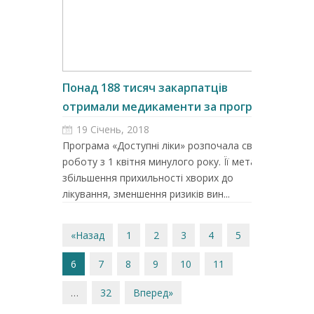
Понад 188 тисяч закарпатців
отримали медикаменти за програм...
19 Січень, 2018
Програма «Доступні ліки» розпочала свою
роботу з 1 квітня минулого року. Її мета –
збільшення прихильності хворих до
лікування, зменшення ризиків вин...
«Назад
1
2
3
4
5
6
7
8
9
10
11
…
32
Вперед»