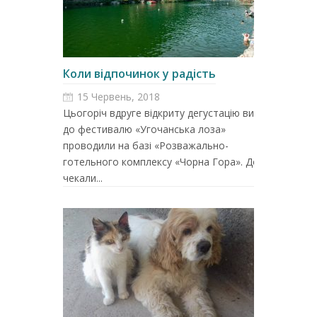
Коли відпочинок у радість
15 Червень, 2018
Цьогоріч вдруге відкриту дегустацію вина
до фестивалю «Угочанська лоза»
проводили на базі «Розважально-
готельного комплексу «Чорна Гора». Доки
чекали...