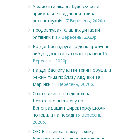
У районній лікарні буде сучасне
приймальне відділення: триває
реконструкція
17 Вересень, 2020р.
Продовжувачі славних династій
рятівників
17 Вересень, 2020р.
На Донбасі вдруге за день пролунав
вибух, двоє військових поранені
16
Вересень, 2020р.
На Донбасі окупанти тричі порушили
режим тиші поблизу Авдіївки та
Мар’їнки
16 Вересень, 2020р.
Справедливість відновлена:
Незаконно звільнену на
Виноградівщині директорку школи
поновили на посаді
16 Вересень,
2020р.
ОБСЄ знайшла важку техніку
бойовиків біля лінії розмежування