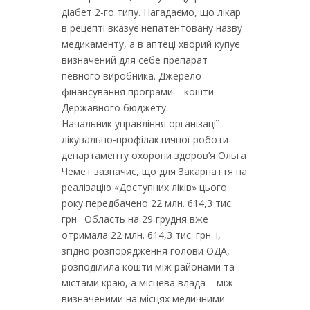
діабет 2-го типу. Нагадаємо, що лікар
в рецепті вказує непатентовану назву
медикаменту, а в аптеці хворий купує
визначений для себе препарат
певного виробника. Джерело
фінансування програми – кошти
Державного бюджету.
Начальник управління організації
лікувально-профілактичної роботи
департаменту охорони здоров’я Ольга
Чемет зазначиє, що для Закарпаття на
реалізацію «Доступних ліків» цього
року передбачено 22 млн. 614,3 тис.
грн. Область на 29 грудня вже
отримала 22 млн. 614,3 тис. грн. і,
згідно розпорядження голови ОДА,
розподілила кошти між районами та
містами краю, а місцева влада – між
визначеними на місцях медичними