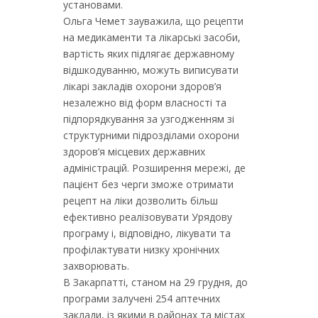
установами.
Ольга Чемет зауважила, що рецепти
на медикаменти та лікарські засоби,
вартість яких підлягає державному
відшкодуванню, можуть виписувати
лікарі закладів охорони здоров’я
незалежно від форм власності та
підпорядкування за узгодженням зі
структурними підрозділами охорони
здоров’я місцевих державних
адміністрацій. Розширення мережі, де
пацієнт без черги зможе отримати
рецепт на ліки дозволить більш
ефективно реалізовувати Урядову
програму і, відповідно, лікувати та
профілактувати низку хронічних
захворювать.
В Закарпатті, станом на 29 грудня, до
програми залучені 254 аптечних
заклади, із якими в районах та містах