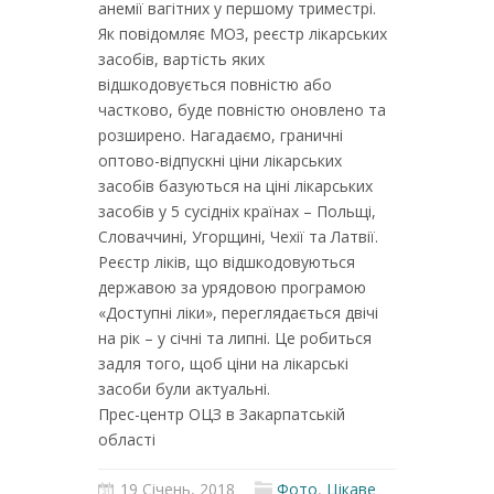
анемії вагітних у першому триместрі.
Як повідомляє МОЗ, реєстр лікарських
засобів, вартість яких
відшкодовується повністю або
частково, буде повністю оновлено та
розширено. Нагадаємо, граничні
оптово-відпускні ціни лікарських
засобів базуються на ціні лікарських
засобів у 5 сусідніх країнах – Польщі,
Словаччині, Угорщині, Чехії та Латвії.
Реєстр ліків, що відшкодовуються
державою за урядовою програмою
«Доступні ліки», переглядається двічі
на рік – у січні та липні. Це робиться
задля того, щоб ціни на лікарські
засоби були актуальні.
Прес-центр ОЦЗ в Закарпатській
області
19 Січень, 2018
Фото
,
Цікаве