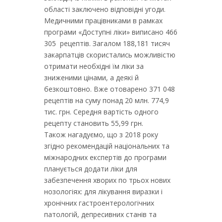
області заключено відповідні угоди.
Медичними працівниками в рамках
програми «Доступні ліки» виписано 466
305 рецептів. Загалом 188,181 тисяч
закарпатців скористались можливістю
отримати необхідні їм ліки за
зниженими цінами, а деякі й
безкоштовно. Вже отоварено 371 048
рецептів на суму понад 20 млн. 774,9
тис. грн. Середня вартість одного
рецепту становить 55,99 грн.
Також нагадуємо, що з 2018 року
згідно рекомендацій національних та
міжнародних експертів до програми
планується додати ліки для
забезпечення хворих по трьох нових
нозологіях: для лікування виразки і
хронічних гастроентерологічних
патологій, депресивних станів та