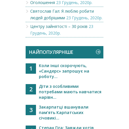
Оголошення
23 Грудень, 2020р.
Святослав Гал: Я люблю робити
людей добрішими
23 Грудень, 2020р.
Центру зайнятості – 30 років
23
Грудень, 2020р.
НАЙПОПУЛЯРНІШЕ
Коли інші скорочують,
1
«Сандерс» запрошує на
роботу...
Діти з особливими
2
потребами мають навчатися
нарівн...
Закарпатці вшанували
3
пам’ять Карпатських
січовикі...
Степан Гіга: Завжди хотів