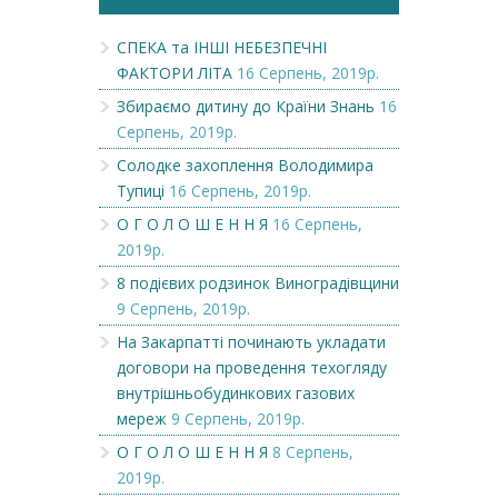
СПЕКА та ІНШІ НЕБЕЗПЕЧНІ
ФАКТОРИ ЛІТА
16 Серпень, 2019р.
Збираємо дитину до Країни Знань
16
Серпень, 2019р.
Солодке захоплення Володимира
Тупиці
16 Серпень, 2019р.
О Г О Л О Ш Е Н Н Я
16 Серпень,
2019р.
8 подієвих родзинок Виноградівщини
9 Серпень, 2019р.
На Закарпатті починають укладати
договори на проведення техогляду
внутрішньобудинкових газових
мереж
9 Серпень, 2019р.
О Г О Л О Ш Е Н Н Я
8 Серпень,
2019р.