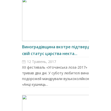
Виноградівщина вкотре підтвердила
свій статус царства некта...
12 Травень, 2017
ХІІ фестиваль «Угочанська лоза-2017»
тривав два дні. У суботу любителі вина та
подорожей мандрували вузькоколійкою на
«Анці кушниць...