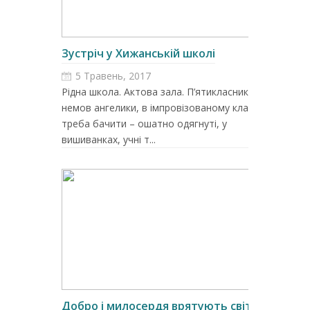
Зустріч у Хижанській школі
5 Травень, 2017
Рідна школа. Актова зала. П’ятикласники,
немов ангелики, в імпровізованому класі. То
треба бачити – ошатно одягнуті, у
вишиванках, учні т...
Добро і милосердя врятують світ