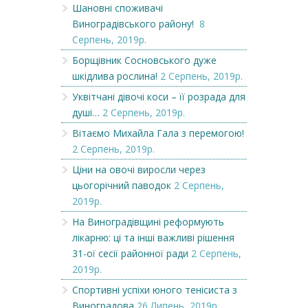
Шановні споживачі
Виноградівського району!
8
Серпень, 2019р.
Борщівник Сосновського дуже
шкідлива рослина!
2 Серпень, 2019р.
Уквітчані дівочі коси – її розрада для
душі…
2 Серпень, 2019р.
Вітаємо Михайла Гала з перемогою!
2 Серпень, 2019р.
Ціни на овочі виросли через
цьогорічний паводок
2 Серпень,
2019р.
На Виноградівщині реформують
лікарню: ці та інші важливі рішення
31-ої сесії районної ради
2 Серпень,
2019р.
Спортивні успіхи юного тенісиста з
Виноградова
26 Липень, 2019р.