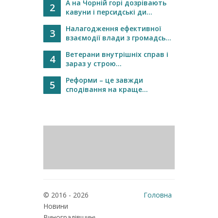
А на Чорній горі дозрівають
2
кавуни і персидські ди...
Налагодження ефективної
3
взаємодії влади з громадсь...
Ветерани внутрішніх справ і
4
зараз у строю...
Реформи – це завжди
5
сподівання на краще...
© 2016 - 2026
Головна
Новини
Реклама
Виноградівщини
Про нас