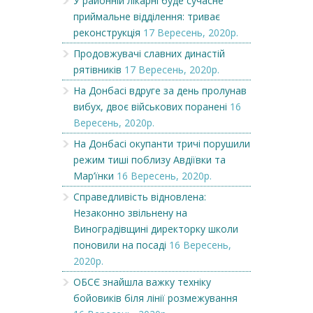
У районній лікарні буде сучасне
приймальне відділення: триває
реконструкція
17 Вересень, 2020р.
Продовжувачі славних династій
рятівників
17 Вересень, 2020р.
На Донбасі вдруге за день пролунав
вибух, двоє військових поранені
16
Вересень, 2020р.
На Донбасі окупанти тричі порушили
режим тиші поблизу Авдіївки та
Мар’їнки
16 Вересень, 2020р.
Справедливість відновлена:
Незаконно звільнену на
Виноградівщині директорку школи
поновили на посаді
16 Вересень,
2020р.
ОБСЄ знайшла важку техніку
бойовиків біля лінії розмежування