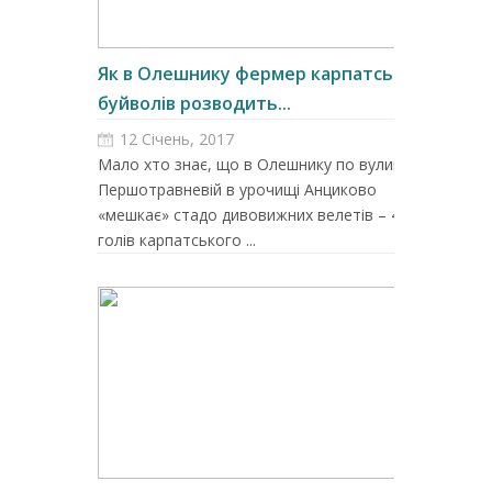
Як в Олешнику фермер карпатських
буйволів розводить...
12 Січень, 2017
Мало хто знає, що в Олешнику по вулиці
Першотравневій в урочищі Анциково
«мешкає» стадо дивовижних велетів – 40
голів карпатського ...