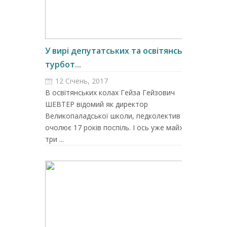
У вирі депутатських та освітянських
турбот...
12 Січень, 2017
В освітянських колах Гейза Гейзович
ШЕВТЕР відомий як директор
Великопаладської школи, педколектив якої
очолює 17 років поспіль. І ось уже майже
три ...