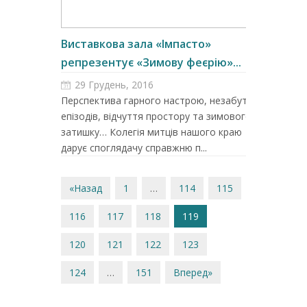
Виставкова зала «Імпасто»
репрезентує «Зимову феєрію»...
29 Грудень, 2016
Перспектива гарного настрою, незабутніх
епізодів, відчуття простору та зимового
затишку… Колегія митців нашого краю
дарує споглядачу справжню п...
«Назад
1
…
114
115
116
117
118
119
120
121
122
123
124
…
151
Вперед»