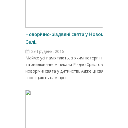
Новорічно-різдвяні свята у Новому
Селі...
29 Грудень, 2016
Майже усі пам’ятають, з яким нетерпінням
та хвилюванням чекали Різдво Христове та
новорічні свята у дитинстві. Адже ці свята
сповіщають нам про...