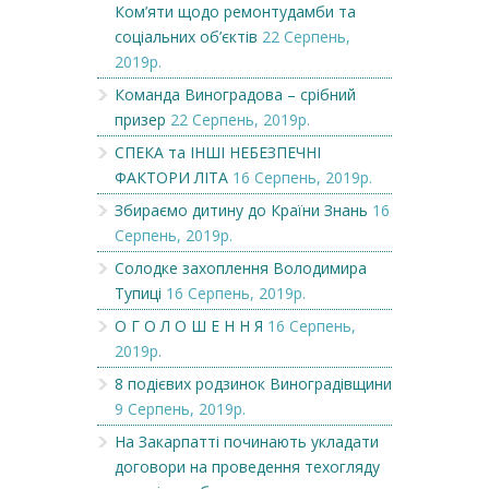
Ком’яти щодо ремонтудамби та
соціальних об’єктів
22 Серпень,
2019р.
Команда Виноградова – срібний
призер
22 Серпень, 2019р.
СПЕКА та ІНШІ НЕБЕЗПЕЧНІ
ФАКТОРИ ЛІТА
16 Серпень, 2019р.
Збираємо дитину до Країни Знань
16
Серпень, 2019р.
Солодке захоплення Володимира
Тупиці
16 Серпень, 2019р.
О Г О Л О Ш Е Н Н Я
16 Серпень,
2019р.
8 подієвих родзинок Виноградівщини
9 Серпень, 2019р.
На Закарпатті починають укладати
договори на проведення техогляду