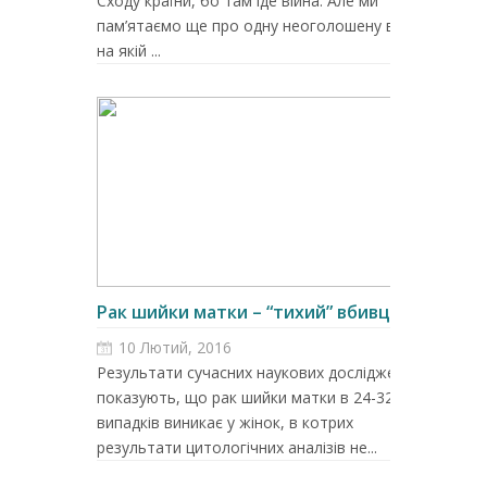
Сходу країни, бо там іде війна. Але ми
пам’ятаємо ще про одну неоголошену війну,
на якій ...
Рак шийки матки – “тихий” вбивця...
10 Лютий, 2016
Результати сучасних наукових досліджень
показують, що рак шийки матки в 24-32%
випадків виникає у жінок, в котрих
результати цитологічних аналізів не...