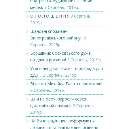
внутрішньобудинкових газових
мереж
9 Серпень, 2019р.
О Г О Л О Ш Е Н Н Я
8 Серпень,
2019р.
Шановні споживачі
Виноградівського району!
8
Серпень, 2019р.
Борщівник Сосновського дуже
шкідлива рослина!
2 Серпень, 2019р.
Уквітчані дівочі коси – її розрада для
душі…
2 Серпень, 2019р.
Вітаємо Михайла Гала з перемогою!
2 Серпень, 2019р.
Ціни на овочі виросли через
цьогорічний паводок
2 Серпень,
2019р.
На Виноградівщині реформують
лікарню: ці та інші важливі рішення