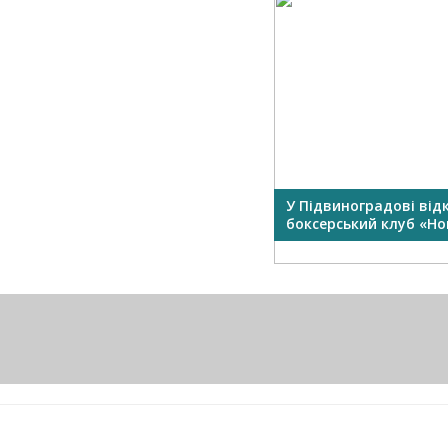
У Підвиноградові від
боксерський клуб «Нок