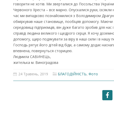
говорити не хотів. Ми зверталися до Посольства України 
Червоного Хреста – все марно. Опускалися руки, ізсякли на
час ми випадково познайомилися з Володимиром Драгуно
обміркував наше становище, пообіцяв допомогу. Маючи м
середовищі підприємців, він дуже багато зробив для нас 
справді людина великого і щедрого серця. Я хочу доземн
допомогу, щиро подякувати за віру в наші сили і в нашу п
Господь рятує його дітей від біди, а самому додає наснаги
впевнена, повернуться сторицею.
Людмила САВИНЕЦЬ,
жителька м. Виноградова
24 Травень, 2019
БЛАГОДІЙНІСТЬ
,
Фото