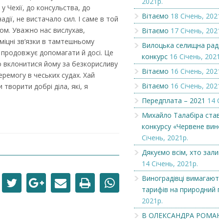
2021р.
у Чехії, до консульства, до
Вітаємо
18 Січень, 202
дії, не вистачало сил. І саме в той
Вітаємо
Оголошення
м. Уважно нас вислухав,
Вітаємо
17 Січень, 202
іцні зв’язки в тамтешньому
Вилоцька селищна рад
і продовжує допомагати й досі. Це
конкурс
16 Січень, 202
о вклонитися йому за безкорисливу
Вітаємо
16 Січень, 202
еремогу в чеських судах. Хай
Вітаємо
16 Січень, 202
 творити добрі діла, які, я
Передплата – 2021
14 
Михайло Талабіра ста
конкурсу «Червене вин
Січень, 2021р.
Дякуємо всім, хто зал
14 Січень, 2021р.
Виноградівці вимагают
тарифів на природний 
2021р.
В ОЛЕКСАНДРА РОМА