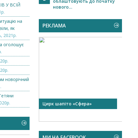
облаштовують до початку
В У ВСІЙ
нового...
1р.
итуацію на
РЕКЛАМА
іли, як
, 2021р.
а оголошує
.
20р.
20р.
нам новорічний
.
Тетяни
020р.
 чорної
Цирк шапіто «Сфера»
Запр
Чехі
МИ НА FACEBOOK