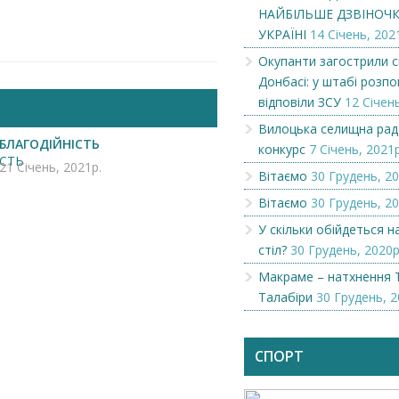
НАЙБІЛЬШЕ ДЗВІНОЧКІ
УКРАЇНІ
14 Січень, 202
Окупанти загострили с
Донбасі: у штабі розпов
відповіли ЗСУ
12 Січень
Вилоцька селищна рад
БЛАГОДІЙНІСТЬ
конкурс
7 Січень, 2021р
21 Січень, 2021р.
Вітаємо
30 Грудень, 20
Вітаємо
30 Грудень, 20
У скільки обійдеться 
стіл?
30 Грудень, 2020р
Макраме – натхнення 
Талабіри
30 Грудень, 2
Чеська компанія NAMZOR
Викупимо бруньки
смородини...
СПОРТ