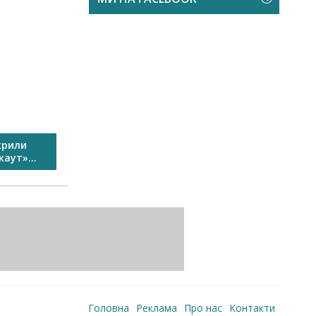
крили
У Виноградові пройшов
Свято спо
аут»...
Перший сімейний велозаїзд...
Головна
Реклама
Про нас
Контакти