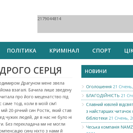
2179044814
ПОЛІТИКА
КРИМІНАЛ
СПОРТ
ЦІ
ДРОГО СЕРЦЯ
НОВИНИ
лодимиром Драгуном мене звела
Оголошення
21 Січень,
айома взагалі. Бачила лише зведену
БЛАГОДІЙНІСТЬ
21 Січ
 читала про його меценатство під
 саме тоді, коли в моїй сім’ї
Славний ювілей відсвя
мій 20-річний син Ростік, який став
з найстарших читачок 
ред чужих людей, де в нас не було ні
бібліотеки
21 Січень, 2
ати. Без перекладача ми не могли
Чеська компанія NAM
компенсацію сину ніхто з нами й