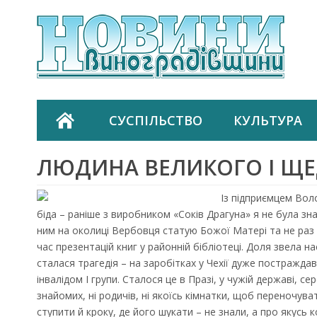
СУСПІЛЬСТВО
КУЛЬТУРА
ЛЮДИНА ВЕЛИКОГО І ЩЕ
Із підприємцем Во
біда – раніше з виробником «Соків Драгуна» я не була зн
ним на околиці Вербовця статую Божої Матері та не раз
час презентацій книг у районній бібліотеці. Доля звела нас
сталася трагедія – на заробітках у Чехії дуже постраждав 
інвалідом І групи. Сталося це в Празі, у чужій державі, се
знайомих, ні родичів, ні якоїсь кімнатки, щоб переночув
ступити й кроку, де його шукати – не знали, а про якусь 