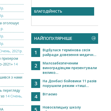
1р.
БЛАГОДІЙНІСТЬ
Слав
1р.
одна
міськ.
а оголошує
1р.
1р.
НАЙПОПУЛЯРНІШЕ
1р.
Відбулася термінова сесія
Січень, 2021р.
1
райради довезення медичн...
в призером
Малозабезпеченим
о-2021»
14
2
виноградівцям презентували
велико...
ишився з нами
На Донбасі бойовики 11 разів
3
порушили режим «тиші...
ь перегляду
Вітаємо
4
газ
14 Січень,
Новоселицьку школу
5
НА