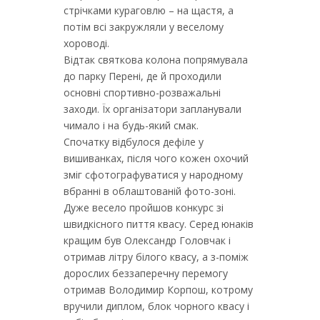
стрічками кураговлю – на щастя, а
потім всі закружляли у веселому
хороводі.
Відтак святкова колона попрямувала
до парку Перені, де й проходили
основні спортивно-розважальні
заходи. Їх організатори запланували
чимало і на будь-який смак.
Спочатку відбулося дефіле у
вишиванках, після чого кожен охочий
зміг сфотографуватися у народному
вбранні в облаштованій фото-зоні.
Дуже весело пройшов конкурс зі
швидкісного пиття квасу. Серед юнаків
кращим був Олександр Головчак і
отримав літру білого квасу, а з-поміж
дорослих беззаперечну перемогу
отримав Володимир Корпош, котрому
вручили диплом, блок чорного квасу і