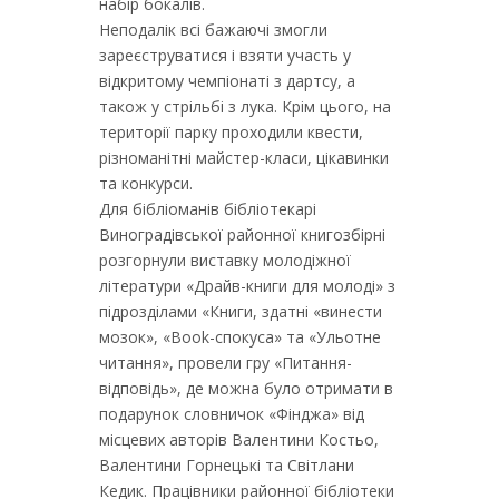
набір бокалів.
Неподалік всі бажаючі змогли
зареєструватися і взяти участь у
відкритому чемпіонаті з дартсу, а
також у стрільбі з лука. Крім цього, на
території парку проходили квести,
різноманітні майстер-класи, цікавинки
та конкурси.
Для бібліоманів бібліотекарі
Виноградівської районної книгозбірні
розгорнули виставку молодіжної
літератури «Драйв-книги для молоді» з
підрозділами «Книги, здатні «винести
мозок», «Book-спокуса» та «Ульотне
читання», провели гру «Питання-
відповідь», де можна було отримати в
подарунок словничок «Фінджа» від
місцевих авторів Валентини Костьо,
Валентини Горнецькі та Світлани
Кедик. Працівники районної бібліотеки