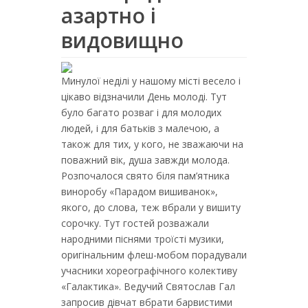
азартно і
видовищно
Минулої неділі у нашому місті весело і
цікаво відзначили День молоді. Тут
було багато розваг і для молодих
людей, і для батьків з малечою, а
також для тих, у кого, не зважаючи на
поважний вік, душа завжди молода.
Розпочалося свято біля пам’ятника
виноробу «Парадом вишиванок»,
якого, до слова, теж вбрали у вишиту
сорочку. Тут гостей розважали
народними піснями троїсті музики,
оригінальним флеш-мобом порадували
учасники хореографічного колективу
«Галактика». Ведучий Святослав Гал
запросив дівчат вбрати барвистими