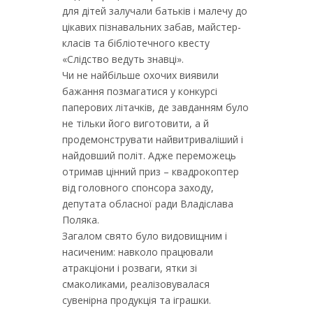
для дітей залучали батьків і малечу до
цікавих пізнавальних забав, майстер-
класів та бібліотечного квесту
«Слідство ведуть знавці».
Чи не найбільше охочих виявили
бажання позмагатися у конкурсі
паперових літачків, де завданням було
не тільки його виготовити, а й
продемонструвати найвитриваліший і
найдовший політ. Адже переможець
отримав цінний приз – квадрокоптер
від головного спонсора заходу,
депутата обласної ради Владіслава
Поляка.
Загалом свято було видовищним і
насиченим: навколо працювали
атракціони і розваги, ятки зі
смаколиками, реалізовувалася
сувенірна продукція та іграшки.