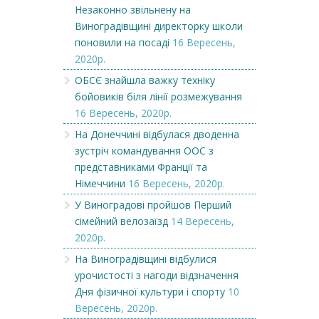
Незаконно звільнену на
Виноградівщині директорку школи
поновили на посаді
16 Вересень,
2020р.
ОБСЄ знайшла важку техніку
бойовиків біля лінії розмежування
16 Вересень, 2020р.
На Донеччині відбулася дводенна
зустріч командування ООС з
представниками Франції та
Німеччини
16 Вересень, 2020р.
У Виноградові пройшов Перший
сімейний велозаїзд
14 Вересень,
2020р.
На Виноградівщині відбулися
урочистості з нагоди відзначення
Дня фізичної культури і спорту
10
Вересень, 2020р.