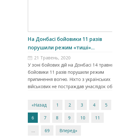
На Донбасі бойовики 11 разів
порушили режим «тиші»...
21 Травень, 2020
У зоні бойових дій на Донбасі 14 травня
бойовики 11 разів порушили режим
припинення вогню. Ніхто з українських
військових не постраждав унаслідок обс...
«Назад
1
2
3
4
5
6
7
8
9
10
11
…
69
Вперед»