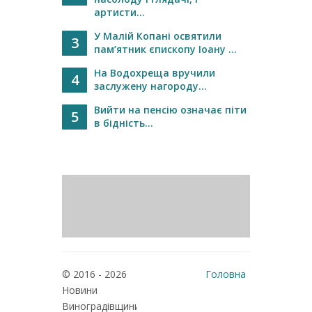
артисти...
У Малій Копані освятили
3
пам’ятник єпископу Іоану ...
На Водохреща вручили
4
заслужену нагороду...
Вийти на пенсію означає піти
5
в бідність...
© 2016 - 2026
Головна
Новини
Реклама
Виноградівщини
Про нас