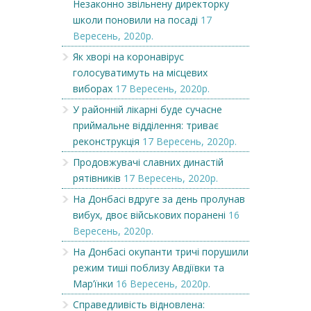
Незаконно звільнену директорку
школи поновили на посаді
17
Вересень, 2020р.
Як хворі на коронавірус
голосуватимуть на місцевих
виборах
17 Вересень, 2020р.
У районній лікарні буде сучасне
приймальне відділення: триває
реконструкція
17 Вересень, 2020р.
Продовжувачі славних династій
рятівників
17 Вересень, 2020р.
На Донбасі вдруге за день пролунав
вибух, двоє військових поранені
16
Вересень, 2020р.
На Донбасі окупанти тричі порушили
режим тиші поблизу Авдіївки та
Мар’їнки
16 Вересень, 2020р.
Справедливість відновлена: