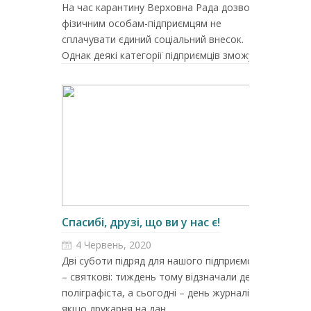
На час карантину Верховна Рада дозволила
фізичним особам-підприємцям не
сплачувати єдиний соціальний внесок.
Однак деякі категорії підприємців зможут...
Спасибі, друзі, що ви у нас є!
4 Червень, 2020
Дві суботи підряд для нашого підприємства
– святкові: тиждень тому відзначали день
поліграфіста, а сьогодні – день журналіста. І
якщо друкарня на дан...