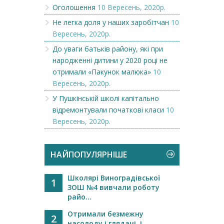
Оголошення
10 Вересень, 2020р.
Не легка доля у наших заробітчан
10
Вересень, 2020р.
До уваги батьків району, які при
народженні дитини у 2020 році не
отримали «Пакунок малюка»
10
Вересень, 2020р.
У Пушкінській школі капітально
відремонтували початкові класи
10
Вересень, 2020р.
НАЙПОПУЛЯРНІШЕ
Школярі Виноградівської
1
ЗОШ №4 вивчали роботу
райо...
Отримали безмежну
2
насолоду і глядачі, і