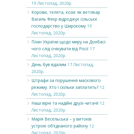
19 Листопад, 2020р.
Корови, телята, кози: як ветлікар
Василь Феєр відроджує сільське
господарство у Широкому
19
Листопад, 2020р.
План України щодо миру на Донбасі:
чого слід очікувати від Росії
17
Листопад, 2020р.
День був вдалим
17 Листопад,
2020р.
Штрафи за порушення маскового
режиму. Хто і скільки заплатить?
12
Листопад, 2020р.
Наші вірні та надійні друзі-читачі!
12
Листопад, 2020р.
Марія Весельська – у витоків
устрою об’єднаного району
12
Листопад, 2020р.