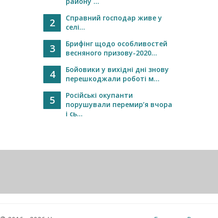
району ...
Справний господар живе у
2
селі...
Брифінг щодо особливостей
3
весняного призову-2020...
Бойовики у вихідні дні знову
4
перешкоджали роботі м...
Російські окупанти
5
порушували перемир’я вчора
і сь...