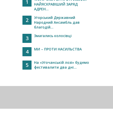
1
НАЙЯСКРАВІШИЙ ЗАРЯД
АДРЕН...
Угорський Державний
2
Народний Ансамбль дав
благодій...
Змагались колосівці
3
МИ – ПРОТИ НАСИЛЬСТВА
4
На «Угочанській лозі» будемо
5
фестивалити два дні...