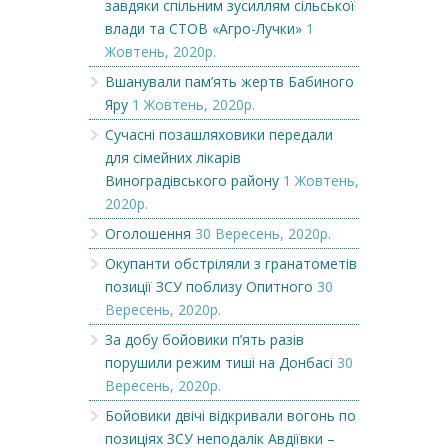
завдяки спільним зусиллям сільської
влади та СТОВ «Агро-Лучки»
1
Жовтень, 2020р.
Вшанували пам’ять жертв Бабиного
Яру
1 Жовтень, 2020р.
Сучасні позашляховики передали
для сімейних лікарів
Виноградівського району
1 Жовтень,
2020р.
Оголошення
30 Вересень, 2020р.
Окупанти обстріляли з гранатометів
позиції ЗСУ поблизу Опитного
30
Вересень, 2020р.
За добу бойовики п’ять разів
порушили режим тиші на Донбасі
30
Вересень, 2020р.
Бойовики двічі відкривали вогонь по
позиціях ЗСУ неподалік Авдіївки –