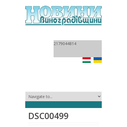
2179044814
DSC00499