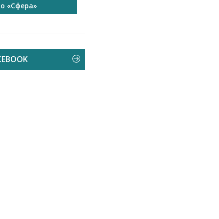
то «Сфера»
Запрошуємо на роботу в
Чехію
CEBOOK