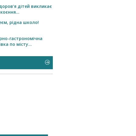
доров’я дітей викликає
коєння...
еєм, рідна школо!
рно-гастрономічна
вка по місту...