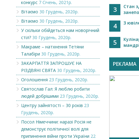
конкурс
7 Січень, 2021р.
Стан з
3
Вітаємо
30 Грудень, 2020р.
занепо
Вітаємо
30 Грудень, 2020р.
З ювіл
4
У скільки обійдеться нам новорічний
стіл?
30 Грудень, 2020р.
Куліна
5
мандрі
Макраме – натхнення Тетяни
Талабіри
30 Грудень, 2020р.
ЗАКАРПАТТЯ ЗАПРОШУЄ НА
РЕКЛАМА
РІЗДВЯНІ СВЯТА
30 Грудень, 2020р.
Оголошення
23 Грудень, 2020р.
Святослав Гал: Я люблю робити
людей добрішими
23 Грудень, 2020р.
Центру зайнятості – 30 років
23
Грудень, 2020р.
Посол Німеччини: наразі Росія не
демонструє політичної волі для
припинення війни проти України
22