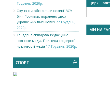
OR
Викупимо бруньки чорної
Цирк шапі
Грудень, 2020р.
смородини...
Окупанти обстріляли позиції ЗСУ
біля Горлівки, поранено двох
українських військових
22 Грудень,
2020р.
МИ НА FA
Гендерна складова Редакційної
політики медіа. Політика гендерної
чутливості медіа
17 Грудень, 2020р.
СПОРТ