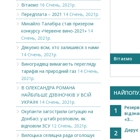
Вітаємо
16 Січень, 2021р.
Передплата – 2021
14 Січень, 2021р.
Михайло Талабіра став призером
конкурсу «Червене вино-2021»
14
Січень, 2021р.
Дякуємо всім, хто залишився з нами
14 Січень, 2021р.
шився з
Вітаємо
Вітаємо
Виноградівці вимагають перегляду
тарифів на природний газ
14 Січень,
2021р.
В ОЛЕКСАНДРА РОМАНА
НАЙПОПУ
НАЙБІЛЬШЕ ДЗВІНОЧКІВ У ВСІЙ
УКРАЇНІ
14 Січень, 2021р.
Резерв
1
Окупанти загострили ситуацію на
відзна
Донбасі: у штабі розповіли, як
«З...
відповіли ЗСУ
12 Січень, 2021р.
Дарує 
2
Вилоцька селищна рада оголошує