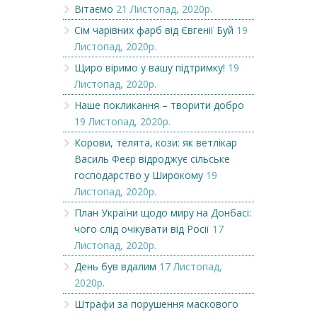
Вітаємо
21 Листопад, 2020р.
Сім чарівних фарб від Євгенії Буй
19
Листопад, 2020р.
Щиро віримо у вашу підтримку!
19
Листопад, 2020р.
Наше покликання – творити добро
19 Листопад, 2020р.
Корови, телята, кози: як ветлікар
Василь Феєр відроджує сільське
господарство у Широкому
19
Листопад, 2020р.
План України щодо миру на Донбасі:
чого слід очікувати від Росії
17
Листопад, 2020р.
День був вдалим
17 Листопад,
2020р.
Штрафи за порушення маскового