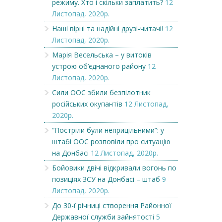
режиму. Хто і скільки заплатить?
12
Листопад, 2020р.
Наші вірні та надійні друзі-читачі!
12
Листопад, 2020р.
Марія Весельська – у витоків
устрою об’єднаного району
12
Листопад, 2020р.
Сили ООС збили безпілотник
російських окупантів
12 Листопад,
2020р.
“Постріли були неприцільними”: у
штабі ООС розповіли про ситуацію
на Донбасі
12 Листопад, 2020р.
Бойовики двічі відкривали вогонь по
позиціях ЗСУ на Донбасі – штаб
9
Листопад, 2020р.
До 30-ї річниці створення Районної
Державної служби зайнятості
5