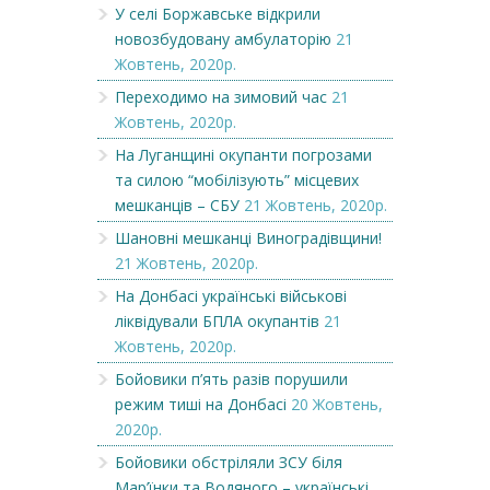
У селі Боржавське відкрили
новозбудовану амбулаторію
21
Жовтень, 2020р.
Переходимо на зимовий час
21
Жовтень, 2020р.
На Луганщині окупанти погрозами
та силою “мобілізують” місцевих
мешканців – СБУ
21 Жовтень, 2020р.
Шановні мешканці Виноградівщини!
21 Жовтень, 2020р.
На Донбасі українські військові
ліквідували БПЛА окупантів
21
Жовтень, 2020р.
Бойовики п’ять разів порушили
режим тиші на Донбасі
20 Жовтень,
2020р.
Бойовики обстріляли ЗСУ біля
Мар’їнки та Водяного – українські