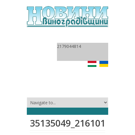
2179044814
35135049_21610128441