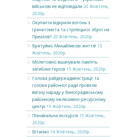
військові не відповідали
20 Жовтень,
2020р.
Окупанти відкрили вогонь з
гранатомета та стрілецької зброї на
Приазов’ї
20 Жовтень, 2020р.
Врятуймо Михайликові життя!
15
Жовтень, 2020р.
Молитовно вшанували пам’ять
загиблих героїв
15 Жовтень, 2020р.
Голова райдержадміністрації та
голова районної ради провели
виїзну нараду у Виноградівському
районному інклюзивно-ресурсному
центрі
15 Жовтень, 2020р.
Пізнавальна екскурсія
15 Жовтень,
2020р.
Вітаємо
14 Жовтень, 2020р.