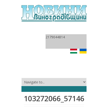
2179044814
103272066_5714608904