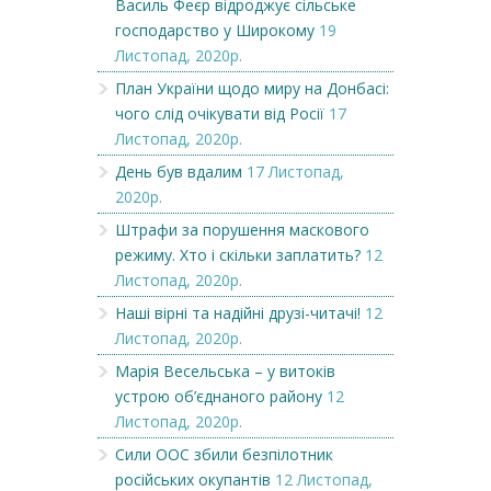
Василь Феєр відроджує сільське
господарство у Широкому
19
Листопад, 2020р.
План України щодо миру на Донбасі:
чого слід очікувати від Росії
17
Листопад, 2020р.
День був вдалим
17 Листопад,
2020р.
Штрафи за порушення маскового
режиму. Хто і скільки заплатить?
12
Листопад, 2020р.
Наші вірні та надійні друзі-читачі!
12
Листопад, 2020р.
Марія Весельська – у витоків
устрою об’єднаного району
12
Листопад, 2020р.
Сили ООС збили безпілотник
російських окупантів
12 Листопад,