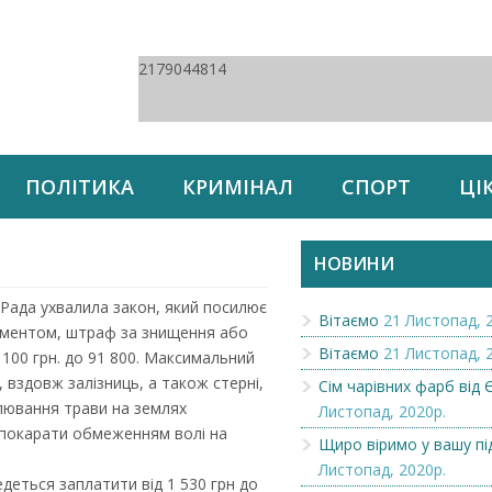
2179044814
ПОЛІТИКА
КРИМІНАЛ
СПОРТ
ЦІ
НОВИНИ
 Рада ухвалила закон, який посилює
Вітаємо
21 Листопад, 
окументом, штраф за знищення або
Вітаємо
21 Листопад, 
 100 грн. до 91 800. Максимальний
 вздовж залізниць, а також стерні,
Сім чарівних фарб від Є
алювання трави на землях
Листопад, 2020р.
 покарати обмеженням волі на
Щиро віримо у вашу пі
Листопад, 2020р.
деться заплатити від 1 530 грн до