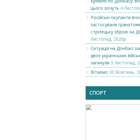
Кремля по Донбасу: во
цього хочуть
4 Листоп
Російські окупанти вч
застосували гранатом
стрілецьку зброю на Д
Листопад, 2020р.
Ситуація на Донбасі за
двоє українських війсь
загинули
3 Листопад, 2
Вітаємо
30 Жовтень, 2
СПОРТ