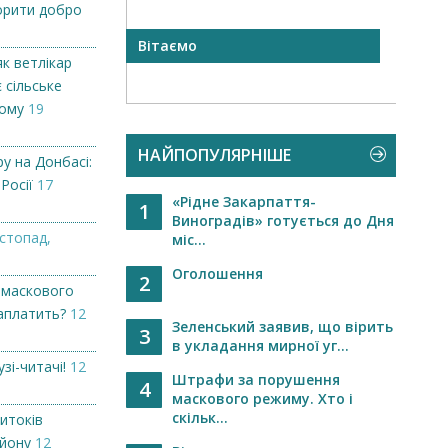
орити добро
Вітаємо
Сім ч
як ветлікар
Буй...
 сільське
кому
19
НАЙПОПУЛЯРНІШЕ
у на Донбасі:
 Росії
17
«Рідне Закарпаття-
1
Виноградів» готується до Дня
стопад,
міс...
Оголошення
2
 маскового
заплатить?
12
Зеленський заявив, що вірить
3
в укладання мирної уг...
узі-читачі!
12
Штрафи за порушення
4
маскового режиму. Хто і
скільк...
итоків
айону
12