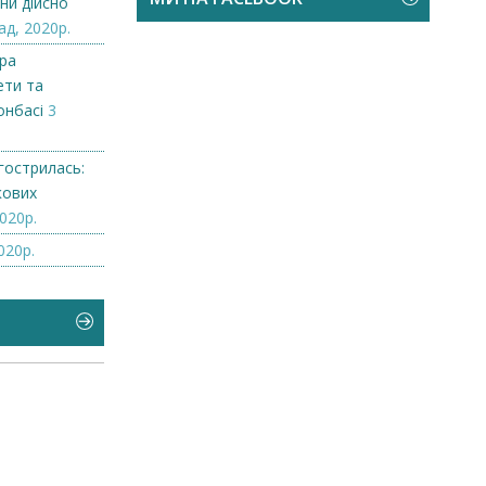
ни дійсно
ад, 2020р.
ора
ети та
онбасі
3
гострилась:
кових
020р.
020р.