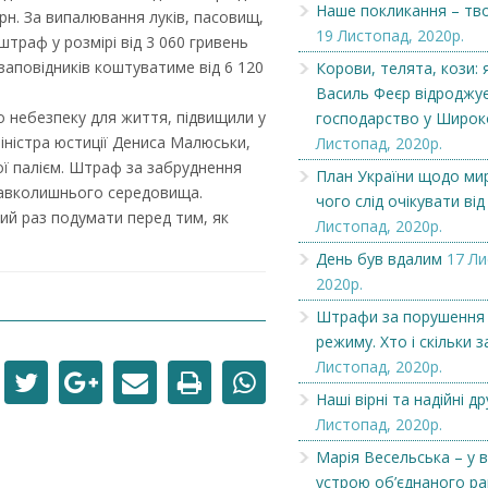
Наше покликання – тв
грн. За випалювання луків, пасовищ,
19 Листопад, 2020р.
штраф у розмірі від 3 060 гривень
Наше покликання – творити
Вітаємо
заповідників коштуватиме від 6 120
Корови, телята, кози: 
добро
Василь Феєр відроджує
о небезпеку для життя, підвищили у
господарство у Широ
міністра юстиції Дениса Малюськи,
Листопад, 2020р.
ї палієм. Штраф за забруднення
План України щодо мир
навколишнього середовища.
чого слід очікувати від
вий раз подумати перед тим, як
Листопад, 2020р.
День був вдалим
17 Ли
2020р.
Штрафи за порушення
режиму. Хто і скільки 
Листопад, 2020р.
Наші вірні та надійні др
Листопад, 2020р.
Марія Весельська – у в
устрою об’єднаного р