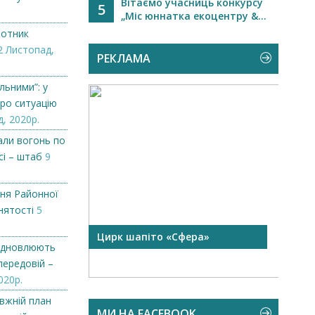
Вітаємо учасниць конкурсу
5
„Міс юннатка екоцентру &...
лотник
2 Листопад,
РЕКЛАМА
льними”: у
ро ситуацію
, 2020р.
али вогонь по
сі – штаб
9
ння Районної
нятості
5
 чорної
Цирк шапіто «Сфера»
Запр
відновлюють
Чехі
передовій –
020р.
вжній план
МИ НА FACEBOOK