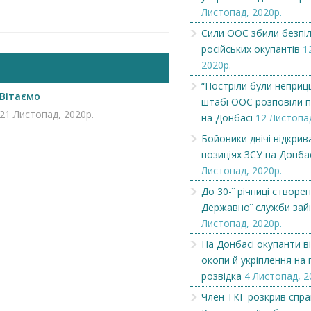
Листопад, 2020р.
Сили ООС збили безпі
російських окупантів
1
2020р.
“Постріли були неприці
Вітаємо
штабі ООС розповіли п
21 Листопад, 2020р.
на Донбасі
12 Листопад
Бойовики двічі відкрив
позиціях ЗСУ на Донба
Листопад, 2020р.
До 30-ї річниці створе
Державної служби зай
Листопад, 2020р.
Чеська компанія NAMZOR
Викупимо бруньки
На Донбасі окупанти 
смородини...
окопи й укріплення на 
розвідка
4 Листопад, 2
Член ТКГ розкрив спра