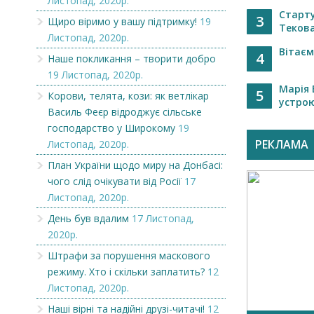
Листопад, 2020р.
Старту
3
Щиро віримо у вашу підтримку!
19
Текова
Листопад, 2020р.
Вітає
4
Наше покликання – творити добро
19 Листопад, 2020р.
Марія 
5
Корови, телята, кози: як ветлікар
устрою
Василь Феєр відроджує сільське
господарство у Широкому
19
РЕКЛАМА
Листопад, 2020р.
План України щодо миру на Донбасі:
чого слід очікувати від Росії
17
Листопад, 2020р.
День був вдалим
17 Листопад,
2020р.
Штрафи за порушення маскового
режиму. Хто і скільки заплатить?
12
Листопад, 2020р.
Наші вірні та надійні друзі-читачі!
12