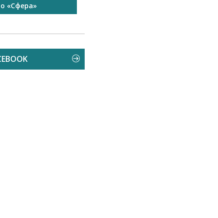
то «Сфера»
Запрошуємо на роботу в
Чехію
CEBOOK