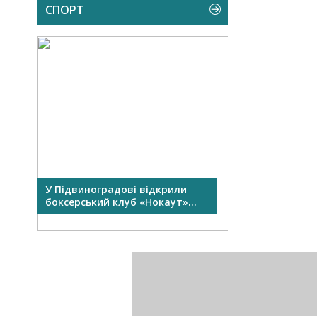
СПОРТ
У Підвиноградові відкрили
У Виноградові
боксерський клуб «Нокаут»...
Перший сімейни