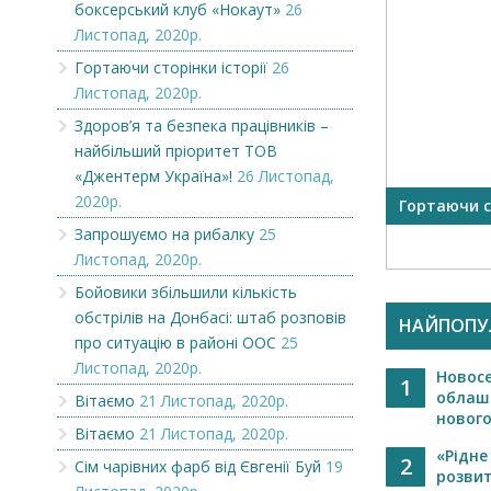
боксерський клуб «Нокаут»
26
Листопад, 2020р.
Гортаючи сторінки історії
26
Листопад, 2020р.
Здоров’я та безпека працівників –
найбільший пріоритет ТОВ
«Джентерм Україна»!
26 Листопад,
2020р.
У Підвиноградові відкрили
Гортаючи с
боксерський клуб «Нокаут»...
Запрошуємо на рибалку
25
Листопад, 2020р.
Бойовики збільшили кількість
обстрілів на Донбасі: штаб розповів
НАЙПОПУ
про ситуацію в районі ООС
25
Листопад, 2020р.
Новос
1
облаш
Вітаємо
21 Листопад, 2020р.
нового.
Вітаємо
21 Листопад, 2020р.
«Рідне
2
Сім чарівних фарб від Євгенії Буй
19
розвит