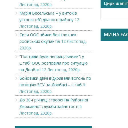
OR
Викупимо бруньки чорної
Цирк шапі
Листопад, 2020р.
смородини...
Марія Весельська – у витоків
устрою об’єднаного району
12
Листопад, 2020р.
МИ НА FA
Сили ООС збили безпілотник
російських окупантів
12 Листопад,
2020р.
“Постріли були неприцільними”: у
штабі ООС розповіли про ситуацію
на Донбасі
12 Листопад, 2020р.
Бойовики двічі відкривали вогонь по
позиціях ЗСУ на Донбасі – штаб
9
Листопад, 2020р.
До 30-ї річниці створення Районної
Державної служби зайнятості
5
Листопад, 2020р.