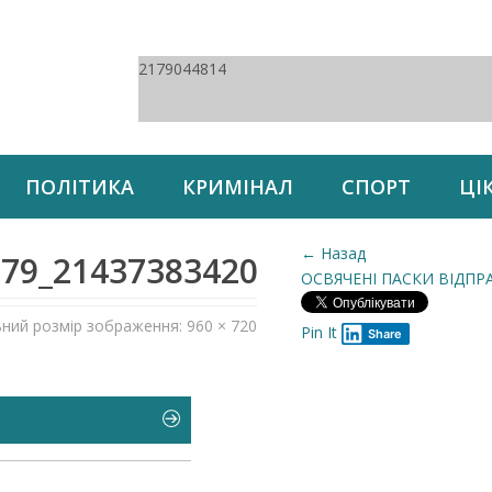
2179044814
ПОЛІТИКА
КРИМІНАЛ
СПОРТ
ЦІ
← Назад
579_2143738342028607488_o
ОСВЯЧЕНІ ПАСКИ ВІДП
ьний розмір зображення: 960 × 720
Pin It
Share