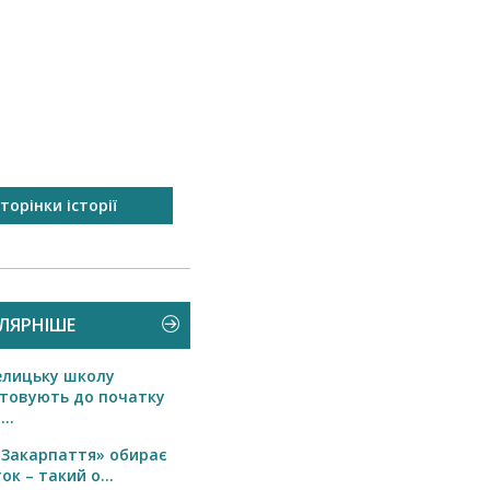
торінки історії
Запрошуємо на рибалку
ЛЯРНІШЕ
елицьку школу
товують до початку
..
 Закарпаття» обирає
ок – такий о...