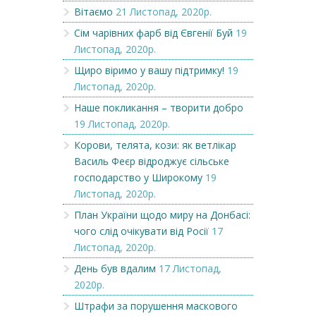
Вітаємо
21 Листопад, 2020р.
Сім чарівних фарб від Євгенії Буй
19
Листопад, 2020р.
Щиро віримо у вашу підтримку!
19
Листопад, 2020р.
Наше покликання – творити добро
19 Листопад, 2020р.
Корови, телята, кози: як ветлікар
Василь Феєр відроджує сільське
господарство у Широкому
19
Листопад, 2020р.
План України щодо миру на Донбасі:
чого слід очікувати від Росії
17
Листопад, 2020р.
День був вдалим
17 Листопад,
2020р.
Штрафи за порушення маскового