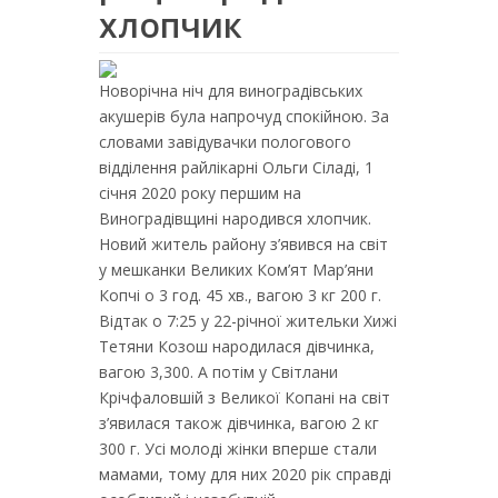
хлопчик
Новорічна ніч для виноградівських
акушерів була напрочуд спокійною. За
словами завідувачки пологового
відділення райлікарні Ольги Сіладі, 1
січня 2020 року першим на
Виноградівщині народився хлопчик.
Новий житель району з’явився на світ
у мешканки Великих Ком’ят Мар’яни
Копчі о 3 год. 45 хв., вагою 3 кг 200 г.
Відтак о 7:25 у 22-річної жительки Хижі
Тетяни Козош народилася дівчинка,
вагою 3,300. А потім у Світлани
Крічфаловшій з Великої Копані на світ
з’явилася також дівчинка, вагою 2 кг
300 г. Усі молоді жінки вперше стали
мамами, тому для них 2020 рік справді