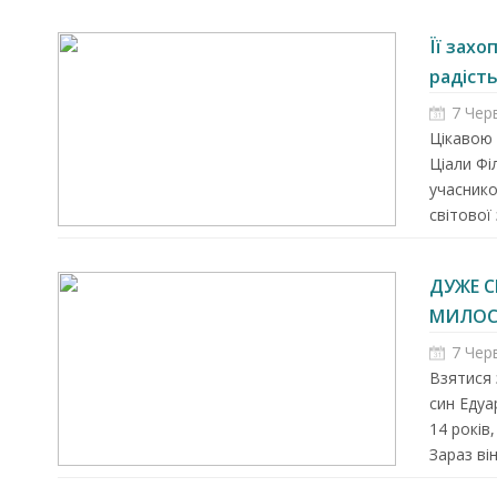
Її захо
радість
7 Чер
Цікавою 
Ціали Філ
учаснико
світової 
ДУЖЕ 
МИЛОСЕ
SILVER SWAN пропонує
7 Чер
офіційне працевлаштування 
Взятися 
Чехії....
син Едуа
14 років
Зараз він