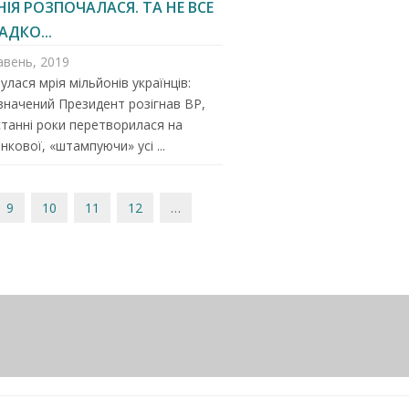
ІЯ РОЗПОЧАЛАСЯ. ТА НЕ ВСЕ
АДКО...
авень, 2019
улася мрія мільйонів українців:
начений Президент розігнав ВР,
станні роки перетворилася на
нкової, «штампуючи» усі ...
9
10
11
12
…