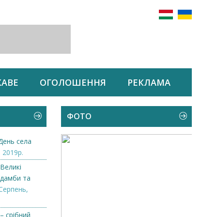
КАВЕ
ОГОЛОШЕННЯ
РЕКЛАМА
ФОТО
День села
 2019р.
 Великі
дамби та
Серпень,
– срібний