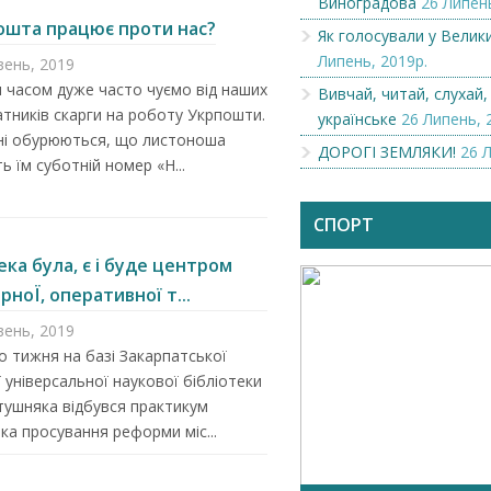
Виноградова
26 Липень
ошта працює проти нас?
Як голосували у Велик
Липень, 2019р.
вень, 2019
 часом дуже часто чуємо від наших
Вивчай, читай, слухай,
тників скарги на роботу Укрпошти.
українське
26 Липень, 
ні обурюються, що листоноша
ДОРОГІ ЗЕМЛЯКИ!
26 
ь їм суботній номер «Н...
СПОРТ
ека була, є і буде центром
рноЇ, оперативної т...
вень, 2019
 тижня на базі Закарпатської
 універсальної наукової бібліотеки
отушняка відбувся практикум
ка просування реформи міс...