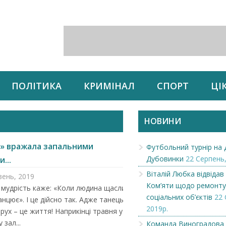
ПОЛІТИКА
КРИМІНАЛ
СПОРТ
ЦІ
НОВИНИ
я» вражала запальними
Футбольний турнір на 
Дубовинки
22 Серпень,
...
Віталій Любка відвідав
вень, 2019
Ком’яти щодо ремонту
мудрість каже: «Коли людина щаслива
соціальних об’єктів
22 
анцює». І це дійсно так. Адже танець –
2019р.
 рух – це життя! Наприкінці травня у
 зал...
Команда Виноградова 