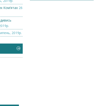
, 2019р.
их Ком’ятах
26
 дивись
2019р.
Липень, 2019р.