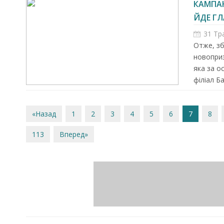
КАМПАН
ЙДЕ ГЛ
31 Тр
Отже, зб
новоприз
яка за о
філіал Ба
«Назад
1
2
3
4
5
6
7
8
113
Вперед»