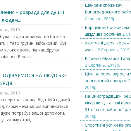
Шановні споживачі
плення – розрада для душі і
Виноградівського рай
Серпень, 2019р.
 людям...
Борщівник Сосновсько
вень, 2019
шкідлива рослина!
2 Се
була історія знайомства батьків
Уквітчані дівочі коси –
іп. Її тато грузин, військовий, був
душі…
2 Серпень, 2019р
м кількох воєн, під час Другої
звільняв Берлін....
Вітаємо Михайла Гала
2 Серпень, 2019р.
Ціни на овочі виросли
СПОДІВАЄМОСЯ НА ЛЮДСЬКЕ
цьогорічний паводок
2
РДЯ...
2019р.
вень, 2019
Запрошуємо на роботу в
Робота в Угорщин
На Виноградівщині ре
в
Чехію
за перо заставила біда. Мій єдиний
лікарню: ці та інші важ
рд, якому незабаром виповниться
31-ої сесії районної ра
, дуже потребує вашої допомоги.
2019р.
 у такому стані, ...
Спортивні успіхи юного