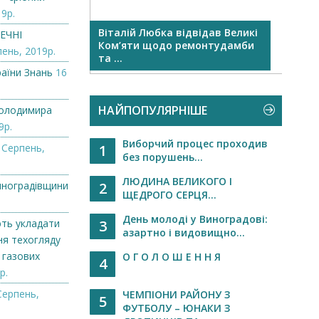
9р.
р на День
Віталій Любка відвідав Великі
Кома
ЕЧНІ
Ком’яти щодо ремонтудамби
срібн
ень, 2019р.
та ...
аїни Знань
16
НАЙПОПУЛЯРНІШЕ
Володимира
9р.
Виборчий процес проходив
 Серпень,
1
без порушень...
ЛЮДИНА ВЕЛИКОГО І
иноградівщини
2
ЩЕДРОГО СЕРЦЯ...
День молоді у Виноградові:
ють укладати
3
азартно і видовищно...
ня техогляду
 газових
О Г О Л О Ш Е Н Н Я
4
р.
Серпень,
ЧЕМПІОНИ РАЙОНУ З
5
ФУТБОЛУ – ЮНАКИ З