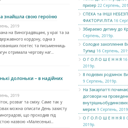
призер
22 Серпень, 201
Збираємо дитину до Країни
Футбольний турні
СПЕКА та ІНШІ НЕБЕЗП
ка знайшла свою героїню
Знань
села Дубовинки...
ФАКТОРИ ЛІТА
16 Серп
вень, 2019
Збираємо дитину до Кр
ана на Виноградівщині, у краї та за
Серпень, 2019р.
державного кордону, одна з
Солодке захоплення 
лованіших поетес та письменниць
Тупиці
16 Серпень, 201
гун отримала чергову наг...
О Г О Л О Ш Е Н Н Я
16
2019р.
8 подієвих родзинок В
нькі долоньки – в надійних
9 Серпень, 2019р.
На Закарпатті почина
вень, 2019
договори на проведен
іток, розваг та сміху. Саме так у
внутрішньобудинкових
овах можна описати День захисту
мереж
9 Серпень, 2019
Виноградові, що проходив під
О Г О Л О Ш Е Н Н Я
8 
тою назвою «Малесенькі...
2019р.