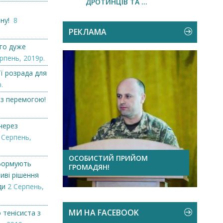
ДРОТИНЦІВ ТА ...
ону!
8
РЕКЛАМА
го дуже
рпень, 2019р.
 її розрада для
.
 з перемогою!
 через
 Серпень,
і
ОСОБИСТИЙ ПРИЙОМ
SILV
формують
ГРОМАДЯН!
офіц
ливі рішення
Чехії..
ди
2 Серпень,
МИ НА FACEBOOK
 тенісиста з