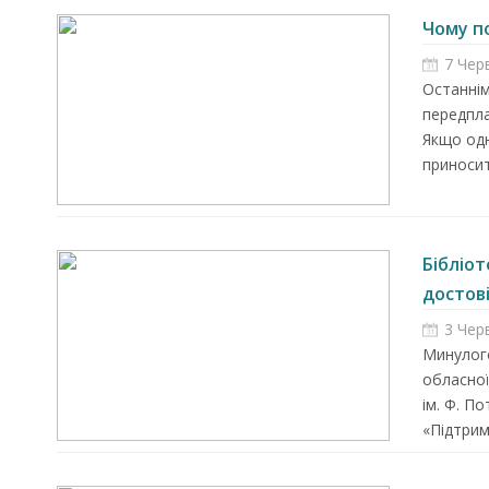
Чому п
7 Чер
Останнім
передпла
Якщо од
приносит
Бібліот
достові
3 Чер
Минулого
обласної
ім. Ф. П
«Підтрим