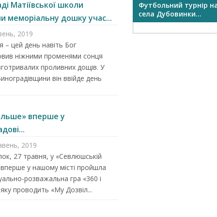
ді Матіївської школи
Виноградівські борці –
Футбольний турнір н
найкращі...
села Дубовинки...
и меморіальну дошку учас...
вень, 2019
я – цей день навіть Бог
овив ніжними променями сонця
вготривалих проливних дощів. У
Виноградівщини він ввійде день
більше» вперше у
дові...
авень, 2019
лок, 27 травня, у «Севлюшській
 вперше у нашому місті пройшла
уально-розважальна гра «360 і
 яку проводить «My Дозвіл...