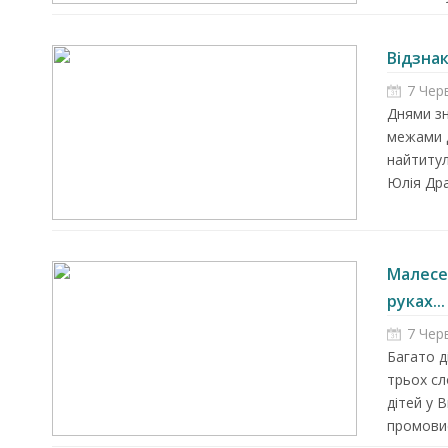
Відзна
7 Чер
Днями зн
межами 
найтиту
Юлія Дра
Малесе
руках...
7 Чер
Багато д
трьох сл
дітей у 
промовис