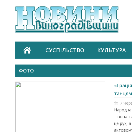
СУСПІЛЬСТВО
КУЛЬТУРА
ФОТО
«Граці
танцями
7 Чер
Народна 
– вона т
це рух, а
актовому