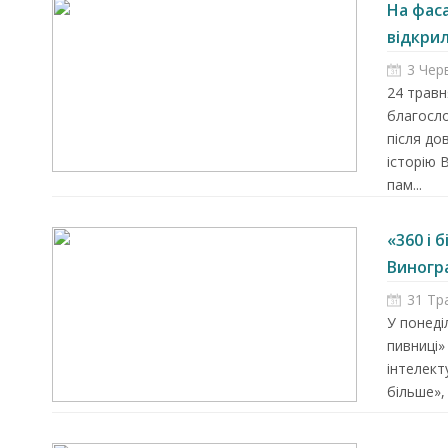
На фаса
відкрил
3 Чер
24 травн
благосл
після до
історію 
пам...
«360 і 
Виногра
31 Тр
У понеді
пивниці»
інтелект
більше»,