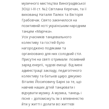
музичного мистецтва Виноградівської
ЗОШ І-ІІІ ст. №2 Світлана Керечан, та її
вихованці Наталія Палюх та Вікторія
Грабовчак. Свято закінчилося на
позитивній ноті українським народним
танцем «Марічка».
Усіх учасників танцювального
колективу та гостей було
нагороджено подяками та
організовано для них солодкий стіл.
Присутні на святі отримали позивний
заряд енергії, чудові емоції. Від імені
адміністрації закладу, педагогічного
колективу та батьків щиро дякуємо
Віталію Йосиповичу Барні за те, що
навчив наших дітей танцювати і
відчувати музику. А музика, танець і
пісня – допоможуть їм з впевненістю
йти у житті і долати всі життєві