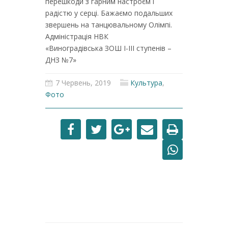
перешкоди з гарним настроєм і
радістю у серці. Бажаємо подальших
звершень на танцювальному Олімпі.
Адміністрація НВК
«Виноградівська ЗОШ І-ІІІ ступенів –
ДНЗ №7»
7 Червень, 2019
Культура
,
Фото