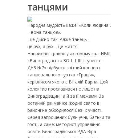
танцями
Народна мудрість каже: «Коли людина щаслива
– вона танцює».
І це дійсно так. Адже танець –
це рух, а рух – це життя!
Наприкінці травня у актовому залі НВК
«Виноградівська ЗОШ І-ІІІ ступенів –
ДНЗ №7» відбувся звітний концерт
танцювального гуртка «Грація»,
керівником якого є Віталій Барна. Цей
колектив прославився не лише на
Виноградівщині, а й за її межами. За
останній рік майже жодне свято в
районі не обходилося без їх участі.
Серед запрошених були учні, батьки та
гості, а саме: методист управління
освіти Виноградівської РДА Віра