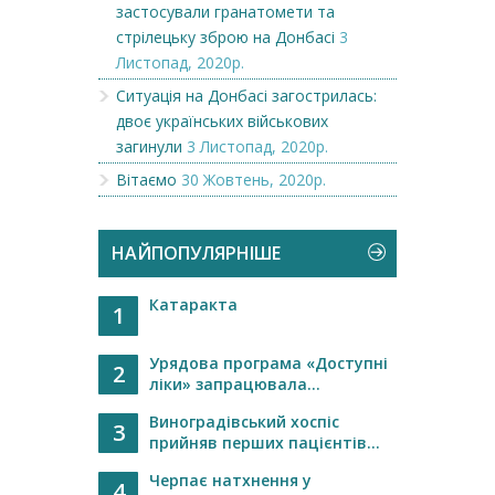
застосували гранатомети та
стрілецьку зброю на Донбасі
3
Листопад, 2020р.
Ситуація на Донбасі загострилась:
двоє українських військових
загинули
3 Листопад, 2020р.
Вітаємо
30 Жовтень, 2020р.
НАЙПОПУЛЯРНІШЕ
Катаракта
1
Урядова програма «Доступні
2
ліки» запрацювала...
Виноградівський хоспіс
3
прийняв перших пацієнтів...
Черпає натхнення у
4