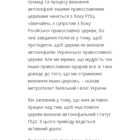
громад та процесу визнання
автокефалії іншими православними
церквами чиняться з боку РПЦ.
«Звичайно, є супротив з боку
Російської православної церкви, бо
їхнє завдання полягає у тому, щоб
протидіяти, щоб церкви не визнали
автокефалію Української православної
церкви. Але ми віримо, що мудрість тих
інших православних ієрархів все ж таки
доведе до того, що ми отримаємо
визнання інших церков», – сказав
митрополит Київський і всієї України.
Він запевнив у тому, що нині активно
працює над тим, щоб інші помісні
церкви визнали автокефальний статус
ПЦУ. З цього приводу ведеться
активний діалог.