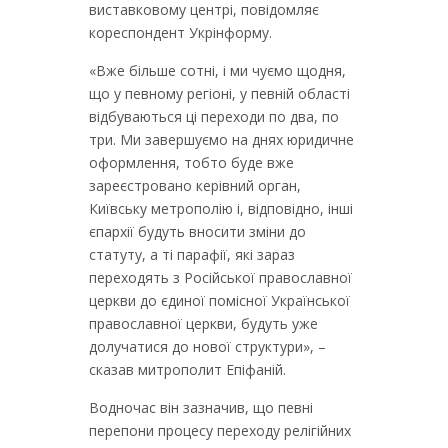
виставковому центрі, повідомляє
кореспондент Укрінформу.
«Вже більше сотні, і ми чуємо щодня,
що у певному регіоні, у певній області
відбуваються ці переходи по два, по
три. Ми завершуємо на днях юридичне
оформлення, тобто буде вже
зареєстровано керівний орган,
Київську метрополію і, відповідно, інші
єпархії будуть вносити зміни до
статуту, а ті парафії, які зараз
переходять з Російської православної
церкви до єдиної помісної Української
православної церкви, будуть уже
долучатися до нової структури», –
сказав митрополит Епіфаній.
Водночас він зазначив, що певні
перепони процесу переходу релігійних