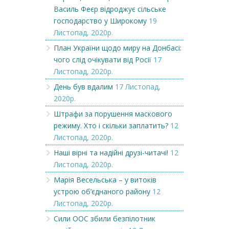
Василь Феєр відроджує сільське
господарство у Широкому
19
Листопад, 2020р.
План України щодо миру на Донбасі:
чого слід очікувати від Росії
17
Листопад, 2020р.
День був вдалим
17 Листопад,
2020р.
Штрафи за порушення маскового
режиму. Хто і скільки заплатить?
12
Листопад, 2020р.
Наші вірні та надійні друзі-читачі!
12
Листопад, 2020р.
Марія Весельська – у витоків
устрою об’єднаного району
12
Листопад, 2020р.
Сили ООС збили безпілотник