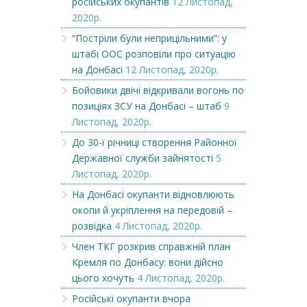
російських окупантів
12 Листопад,
2020р.
“Постріли були неприцільними”: у
штабі ООС розповіли про ситуацію
на Донбасі
12 Листопад, 2020р.
Бойовики двічі відкривали вогонь по
позиціях ЗСУ на Донбасі – штаб
9
Листопад, 2020р.
До 30-ї річниці створення Районної
Державної служби зайнятості
5
Листопад, 2020р.
На Донбасі окупанти відновлюють
окопи й укріплення на передовій –
розвідка
4 Листопад, 2020р.
Член ТКГ розкрив справжній план
Кремля по Донбасу: вони дійсно
цього хочуть
4 Листопад, 2020р.
Російські окупанти вчора