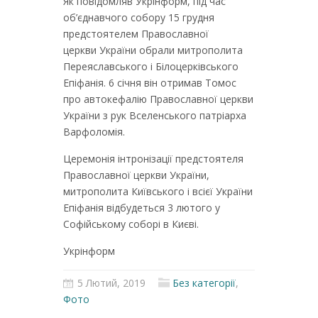
Як повідомляв Укрінформ, під час
об’єднавчого собору 15 грудня
предстоятелем Православної
церкви України обрали митрополита
Переяславського і Білоцерківського
Епіфанія. 6 січня він отримав Томос
про автокефалію Православної церкви
України з рук Вселенського патріарха
Варфоломія.
Церемонія інтронізації предстоятеля
Православної церкви України,
митрополита Київського і всієї України
Епіфанія відбудеться 3 лютого у
Софійському соборі в Києві.
Укрінформ
5 Лютий, 2019
Без категорії
,
Фото