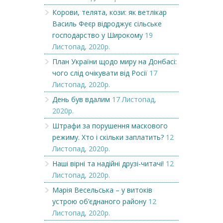
Корови, телята, кози: як ветлікар
Василь Феєр відроджує сільське
господарство у Широкому
19
Листопад, 2020р.
План України щодо миру на Донбасі:
чого слід очікувати від Росії
17
Листопад, 2020р.
День був вдалим
17 Листопад,
2020р.
Штрафи за порушення маскового
режиму. Хто і скільки заплатить?
12
Листопад, 2020р.
Наші вірні та надійні друзі-читачі!
12
Листопад, 2020р.
Марія Весельська – у витоків
устрою об’єднаного району
12
Листопад, 2020р.