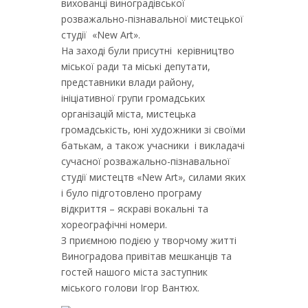
вихованці виноградівської
розважально-пізнавальної мистецької
студії «New Аrt».
На заході були присутні керівництво
міської ради та міські депутати,
представники влади району,
ініціативної групи громадських
організацій міста, мистецька
громадськість, юні художники зі своїми
батькам, а також учасники і викладачі
сучасної розважально-пізнавальної
студії мистецтв «New Аrt», силами яких
і було підготовлено програму
відкриття – яскраві вокальні та
хореографічні номери.
З приємною подією у творчому житті
Виноградова привітав мешканців та
гостей нашого міста заступник
міського голови Ігор Вантюх.