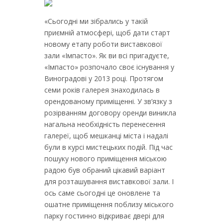
«Сьогодні ми зібрались у такій
приємній атмосфері, щоб дати старт
новому етапу роботи виставкової
зали «Імпасто». Як ви всі пригадуєте,
«Імпасто» розпочало своє існування у
Виноградові у 2013 році. Протягом
семи років галерея знаходилась в
орендованому приміщенні. У зв’язку з
розірванням договору оренди виникла
нагальна необхідність перенесення
галереї, щоб мешканці міста і надалі
були в курсі мистецьких подій. Під час
пошуку нового приміщення міською
радою був обраний цікавий варіант
для розташування виставкової зали. І
ось саме сьогодні це оновлене та
ошатне приміщення поблизу міського
парку гостинно відкриває двері для