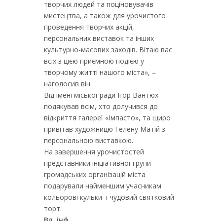
творчих людей та поціновувачів
мистецтва, а також для урочистого
проведення творчих акцій,
персональних виставок та інших
культурно-масових заходів. Вітаю вас
всіх з цією приємною подією у
творчому житті нашого міста», –
наголосив він.
Від імені міської ради Ігор Вантюх
подякував всім, хто долучився до
відкриття галереї «Імпасто», та щиро
привітав художницю Гелену Матій з
персональною виставкою.
На завершення урочистостей
представники ініціативної групи
громадських організацій міста
подарували найменшим учасникам
кольорові кульки і чудовий святковий
торт.
Вл. інф.