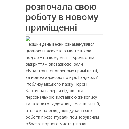
розпочала свою
роботу в новому
приміщенні
Перший день весни ознаменувався
цікавою і насиченою мистецькою
подією у нашому місті – урочистим
відкриттям виставкової зали
«Імпасто» в оновленому приміщенні,
за новою адресою по вул. Гандери,7
(поблизу міського парку Перені).
Картинна галерея відкрилася
персональною виставкою живопису
талановитої художниці Гелени Матій,
а також на огляд відвідувачів свої
роботи презентували поціновувачам
образотворчого мистецтва юні