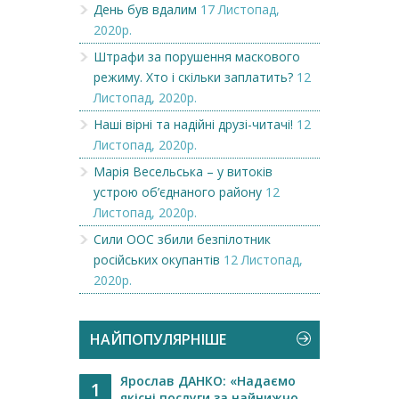
День був вдалим
17 Листопад,
2020р.
Штрафи за порушення маскового
режиму. Хто і скільки заплатить?
12
Листопад, 2020р.
Наші вірні та надійні друзі-читачі!
12
Листопад, 2020р.
Марія Весельська – у витоків
устрою об’єднаного району
12
Листопад, 2020р.
Сили ООС збили безпілотник
російських окупантів
12 Листопад,
2020р.
НАЙПОПУЛЯРНІШЕ
Ярослав ДАНКО: «Надаємо
1
якісні послуги за найнижчо...