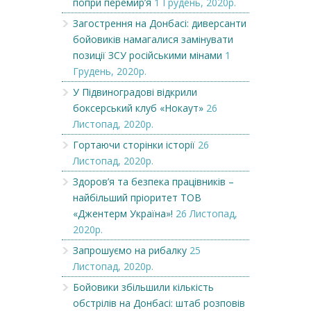
попри перемир’я
1 Грудень, 2020р.
Загострення на Донбасі: диверсанти
бойовиків намагалися замінувати
позиції ЗСУ російськими мінами
1
Грудень, 2020р.
У Підвиноградові відкрили
боксерський клуб «Нокаут»
26
Листопад, 2020р.
Гортаючи сторінки історії
26
Листопад, 2020р.
Здоров’я та безпека працівників –
найбільший пріоритет ТОВ
«Джентерм Україна»!
26 Листопад,
2020р.
Запрошуємо на рибалку
25
Листопад, 2020р.
Бойовики збільшили кількість
обстрілів на Донбасі: штаб розповів