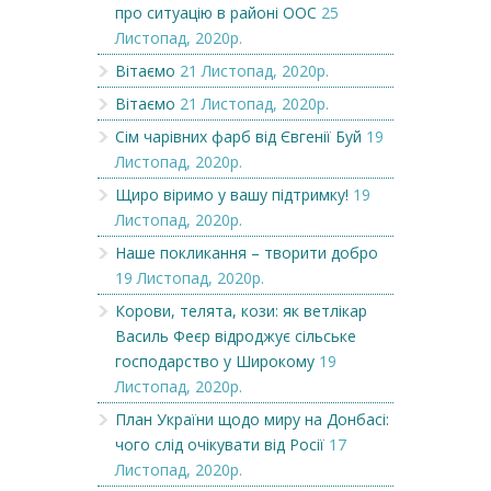
про ситуацію в районі ООС
25
Листопад, 2020р.
Вітаємо
21 Листопад, 2020р.
Вітаємо
21 Листопад, 2020р.
Сім чарівних фарб від Євгенії Буй
19
Листопад, 2020р.
Щиро віримо у вашу підтримку!
19
Листопад, 2020р.
Наше покликання – творити добро
19 Листопад, 2020р.
Корови, телята, кози: як ветлікар
Василь Феєр відроджує сільське
господарство у Широкому
19
Листопад, 2020р.
План України щодо миру на Донбасі:
чого слід очікувати від Росії
17
Листопад, 2020р.