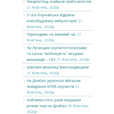
Закарпатець знайшов гриба-велетня
21 Жовтень, 2020р.
У селі Боржавське відкрили
новозбудовану амбулаторію
21
Жовтень, 2020р.
Переходимо на зимовий час
21
Жовтень, 2020р.
На Луганщині окупанти погрозами
та силою “мобілізують” місцевих
мешканців – СБУ
21 Жовтень, 2020р.
Шановні мешканці Виноградівщини!
21 Жовтень, 2020р.
На Донбасі українські військові
ліквідували БПЛА окупантів
21
Жовтень, 2020р.
Бойовики п’ять разів порушили
режим тиші на Донбасі
20 Жовтень,
2020р.