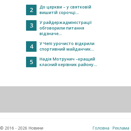
До церкви – у святковій
2
вишитій сорочці...
У райдержадміністрації
3
обговорили питання
відзначе...
У Чепі урочисто відкрили
4
спортивний майданчик...
Надія Мотрунич –кращий
5
класний керівник району...
© 2016 - 2026 Новини
Головна
Реклама