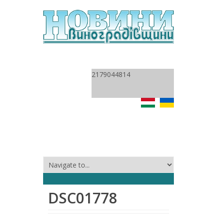
2179044814
DSC01778