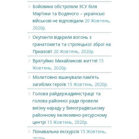
Бойовики обстріляли ЗСУ біля
Мар’їнки та Водяного – українські
військові не відповідали
20 Жовтень,
2020р.
Окупанти відкрили вогонь з
гранатомета та стрілецької зброї на
Приазов’ї
20 Жовтень, 2020р.
Врятуймо Михайликові життя!
15
Жовтень, 2020р.
Молитовно вшанували пам’ять
загиблих героїв
15 Жовтень, 2020р.
Голова райдержадміністрації та
голова районної ради провели
виїзну нараду у Виноградівському
районному інклюзивно-ресурсному
центрі
15 Жовтень, 2020р.
Пізнавальна екскурсія
15 Жовтень,
2020р.