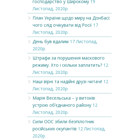
господарство у Широкому
19
Листопад, 2020р.
План України щодо миру на Донбасі:
чого слід очікувати від Росії
17
Листопад, 2020р.
День був вдалим
17 Листопад,
2020р.
Штрафи за порушення маскового
режиму. Хто і скільки заплатить?
12
Листопад, 2020р.
Наші вірні та надійні друзі-читачі!
12
Листопад, 2020р.
Марія Весельська – у витоків
устрою об’єднаного району
12
Листопад, 2020р.
Сили ООС збили безпілотник
російських окупантів
12 Листопад,
2020р.