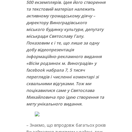
500 екземплярів. Ідея його створення
та текстовий матеріал належить
активному громадському діячу –
директору Виноградівського
міського будинку культури, депутату
міськради Святославу Галу.
Показовим є і те, що лише за одну
добу відеопрезентація
інформаційно-рекламного видання
«Вісім родзинок м. Виноградів» у
facebook набрала 7, 5 тисяч
переглядів і численні коментарі зі
схвальними відгуками. Тож ми
поцікавилися саме у Святослава
Михайловича про ідею створення та
мету унікального видання.
– Знаємо, що впродовж багатьох років
Ви займалися туризмом у районі, тож