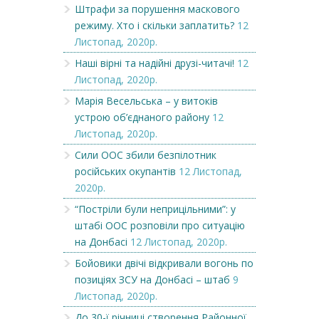
Штрафи за порушення маскового
режиму. Хто і скільки заплатить?
12
Листопад, 2020р.
Наші вірні та надійні друзі-читачі!
12
Листопад, 2020р.
Марія Весельська – у витоків
устрою об’єднаного району
12
Листопад, 2020р.
Сили ООС збили безпілотник
російських окупантів
12 Листопад,
2020р.
“Постріли були неприцільними”: у
штабі ООС розповіли про ситуацію
на Донбасі
12 Листопад, 2020р.
Бойовики двічі відкривали вогонь по
позиціях ЗСУ на Донбасі – штаб
9
Листопад, 2020р.
До 30-ї річниці створення Районної