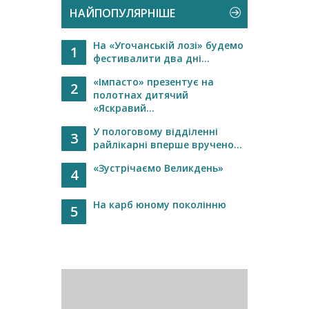
НАЙПОПУЛЯРНІШЕ
На «Угочанській лозі» будемо
1
фестивалити два дні...
«Імпасто» презентує на
2
полотнах дитячий
«Яскравий...
У пологовому відділенні
3
райлікарні вперше вручено...
«Зустрічаємо Великдень»
4
На карб юному поколінню
5