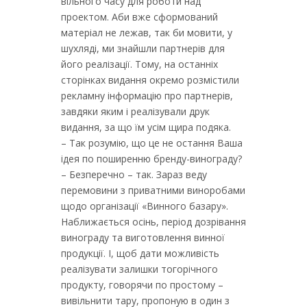
вільного часу для роботи над
проектом. Аби вже сформований
матеріал не лежав, так би мовити, у
шухляді, ми знайшли партнерів для
його реалізації. Тому, на останніх
сторінках видання окремо розмістили
рекламну інформацію про партнерів,
завдяки яким і реалізували друк
видання, за що їм усім щира подяка.
– Так розумію, що це не остання Ваша
ідея по поширенню бренду-винограду?
– Безперечно – так. Зараз веду
перемовини з приватними виноробами
щодо організації «Винного базару».
Наближається осінь, період дозрівання
винограду та виготовлення винної
продукції. І, щоб дати можливість
реалізувати залишки тогорічного
продукту, говорячи по простому –
вивільнити тару, пропоную в один з