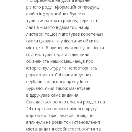
– Спираючись на досвід видання
різного роду інформаційної продукції
(набір інформаційних буклетів,
туристична карта району, серія сіті-
лайтів «Варто відвідати», набір
листівок тощо) підготував коротенькі
описи цікавих та унікальних об’єктів
міста, які б привернули увагу не тільки
гостей, туристів, а й підвищили
обізнаність наших мешканців про
історію, культуру та неповторність
рідного міста. Світлини ж до них
підібрав з власного архіву Іван
Буркало, який також макетував і
віддрукував саме видання.
Складається воно з восьми розділів на
24 сторінках повноколірного друку:
коротка історія, знакові події, що
вплинули на розвиток і становлення
міста; видатні особистості, життя та