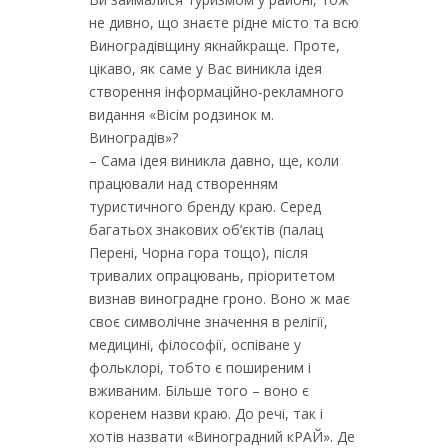
не дивно, що знаєте рідне місто та всю
Виноградівщину якнайкраще. Проте,
цікаво, як саме у Вас виникла ідея
створення інформаційно-рекламного
видання «Вісім родзинок м.
Виноградів»?
– Сама ідея виникла давно, ще, коли
працювали над створенням
туристичного бренду краю. Серед
багатьох знакових об’єктів (палац
Перені, Чорна гора тощо), після
тривалих опрацювань, пріоритетом
визнав виноградне гроно. Воно ж має
своє символічне значення в релігії,
медицині, філософії, оспіване у
фольклорі, тобто є поширеним і
вживаним. Більше того – воно є
коренем назви краю. До речі, так і
хотів назвати «Виноградний кРАЙ». Де