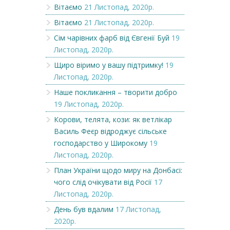
Вітаємо
21 Листопад, 2020р.
Вітаємо
21 Листопад, 2020р.
Сім чарівних фарб від Євгенії Буй
19
Листопад, 2020р.
Щиро віримо у вашу підтримку!
19
Листопад, 2020р.
Наше покликання – творити добро
19 Листопад, 2020р.
Корови, телята, кози: як ветлікар
Василь Феєр відроджує сільське
господарство у Широкому
19
Листопад, 2020р.
План України щодо миру на Донбасі:
чого слід очікувати від Росії
17
Листопад, 2020р.
День був вдалим
17 Листопад,
2020р.