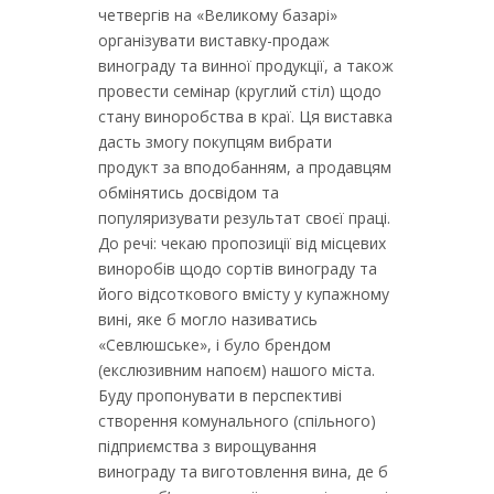
четвергів на «Великому базарі»
організувати виставку-продаж
винограду та винної продукції, а також
провести семінар (круглий стіл) щодо
стану виноробства в краї. Ця виставка
дасть змогу покупцям вибрати
продукт за вподобанням, а продавцям
обмінятись досвідом та
популяризувати результат своєї праці.
До речі: чекаю пропозиції від місцевих
виноробів щодо сортів винограду та
його відсоткового вмісту у купажному
вині, яке б могло називатись
«Севлюшське», і було брендом
(екслюзивним напоєм) нашого міста.
Буду пропонувати в перспективі
створення комунального (спільного)
підприємства з вирощування
винограду та виготовлення вина, де б