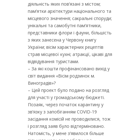
діяльність яких пов’язані з містом;
пам’ятки архітектури національного та
місцевого значення; сакральні споруди;
унікальні та самобутні пам’ятники,
представники флори і фауни, більшість
з яких занесена у Червону книгу
України; вісім характерних рецептів
страв місцевої кухні; атракції, цікаві для
відвідування туристами.
– За які кошти профінансовано вихід у
світ видання «Вісім родзинок м.
Виноградів»?
– Цей проект було подано на розгляд
для участі у громадському бюджеті.
Позаяк, через початок карантину у
зв’язку з запобіганням COVID-19
засідання комісій не проводилися, тож
і розгляд заяв було відтерміновано.
Натомість, у мене з’явилося більше