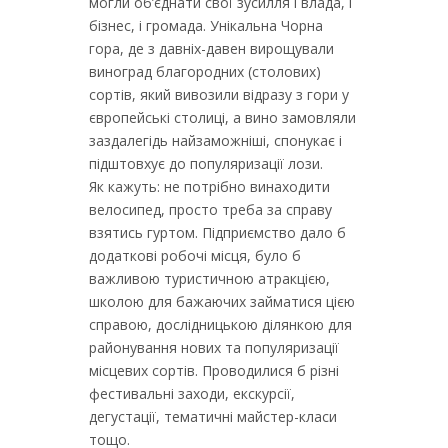
могли об’єднати свої зусилля і влада, і
бізнес, і громада. Унікальна Чорна
гора, де з давніх-давен вирощували
виноград благородних (столових)
сортів, який вивозили відразу з гори у
європейські столиці, а вино замовляли
заздалегідь найзаможніші, спонукає і
підштовхує до популяризації лози.
Як кажуть: не потрібно винаходити
велосипед, просто треба за справу
взятись гуртом. Підприємство дало б
додаткові робочі місця, було б
важливою туристичною атракцією,
школою для бажаючих займатися цією
справою, дослідницькою ділянкою для
районування нових та популяризації
місцевих сортів. Проводилися б різні
фестивальні заходи, екскурсії,
дегустації, тематичні майстер-класи
тощо.