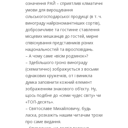
означення РАЙ – сприятливі кліматичні
умови для вирощування
сільськогосподарської продукції (в т. ч.
винограду найрізноманітніших сортів),
доброзичливе та гостинне ставлення
місцевих мешканців до гостей, мирне
співіснування представників різних
національностей та віросповідань.
– А чому саме «вісім родзинок»?
– Здебільшого гроно винограду
(схематично) зображується з восьми
однакових кружечків, от і виникла
думка заповнити кожний елемент
зображенням знакового об’єкту. Ну,
щось подібне до «семи чудес світу» чи
«ТОП-десять».
– Святославе Михайловичу, будь
ласка, розкажіть нашим читачам трохи
про саме видання.